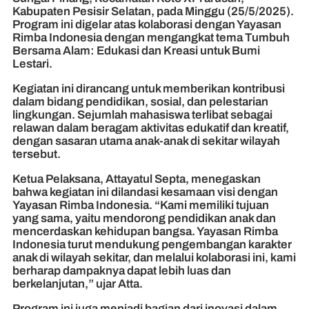
Kabupaten Pesisir Selatan, pada Minggu (25/5/2025).
Program ini digelar atas kolaborasi dengan Yayasan
Rimba Indonesia dengan mengangkat tema Tumbuh
Bersama Alam: Edukasi dan Kreasi untuk Bumi
Lestari.
Kegiatan ini dirancang untuk memberikan kontribusi
dalam bidang pendidikan, sosial, dan pelestarian
lingkungan. Sejumlah mahasiswa terlibat sebagai
relawan dalam beragam aktivitas edukatif dan kreatif,
dengan sasaran utama anak-anak di sekitar wilayah
tersebut.
Ketua Pelaksana, Attayatul Septa, menegaskan
bahwa kegiatan ini dilandasi kesamaan visi dengan
Yayasan Rimba Indonesia. “Kami memiliki tujuan
yang sama, yaitu mendorong pendidikan anak dan
mencerdaskan kehidupan bangsa. Yayasan Rimba
Indonesia turut mendukung pengembangan karakter
anak di wilayah sekitar, dan melalui kolaborasi ini, kami
berharap dampaknya dapat lebih luas dan
berkelanjutan,” ujar Atta.
Program ini juga menjadi bagian dari inovasi dalam