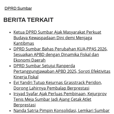
DPRD Sumbar
BERITA TERKAIT
Ketua DPRD Sumbar Ajak Masyarakat Perkuat
Budaya Kewaspadaan Dini demi Menjaga
Kantibmas
DPRD Sumbar Bahas Perubahan KUA-PPAS 2026,
Sesuaikan APBD dengan Dinamika Fiskal dan
Ekonomi Daerah
DPRD Sumbar Setujui Ranperda
Pertanggungjawaban APBD 2025, Soroti Efektivitas
Kinerja Fiskal
Evi Yandri Tutup Kejurnas Grasstrack Peridon,
Dorong Lahirnya Pembalap Berprestasi
Irsyad Syafar Ajak Perluas Pembinaan, Kejurprov
Tenis Meja Sumbar Jadi Ajang Cetak Atlet
Berprestasi
Nanda Satria Pimpin Konsolidasi, Lemkari Sumbar