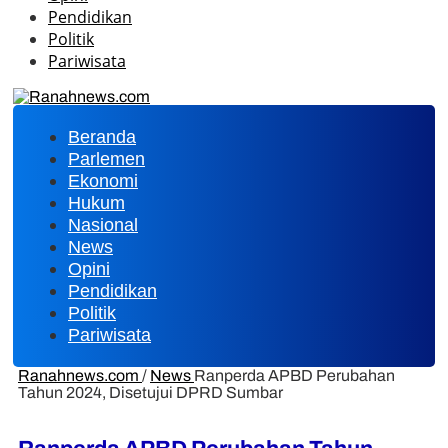
Pendidikan
Politik
Pariwisata
Beranda
Parlemen
Ekonomi
Hukum
Nasional
News
Opini
Pendidikan
Politik
Pariwisata
Ranahnews.com
/
News
Ranperda APBD Perubahan
Tahun 2024, Disetujui DPRD Sumbar