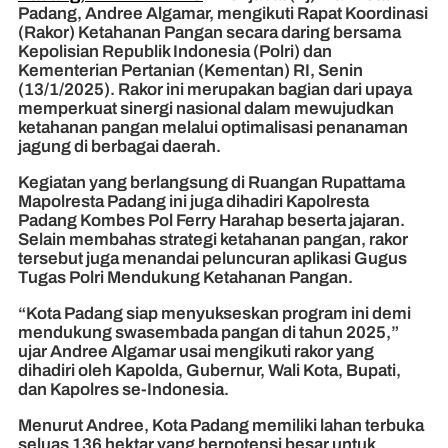
Padang, Andree Algamar, mengikuti Rapat Koordinasi
(Rakor) Ketahanan Pangan secara daring bersama
Kepolisian Republik Indonesia (Polri) dan
Kementerian Pertanian (Kementan) RI, Senin
(13/1/2025). Rakor ini merupakan bagian dari upaya
memperkuat sinergi nasional dalam mewujudkan
ketahanan pangan melalui optimalisasi penanaman
jagung di berbagai daerah.
Kegiatan yang berlangsung di Ruangan Rupattama
Mapolresta Padang ini juga dihadiri Kapolresta
Padang Kombes Pol Ferry Harahap beserta jajaran.
Selain membahas strategi ketahanan pangan, rakor
tersebut juga menandai peluncuran aplikasi Gugus
Tugas Polri Mendukung Ketahanan Pangan.
“Kota Padang siap menyukseskan program ini demi
mendukung swasembada pangan di tahun 2025,”
ujar Andree Algamar usai mengikuti rakor yang
dihadiri oleh Kapolda, Gubernur, Wali Kota, Bupati,
dan Kapolres se-Indonesia.
Menurut Andree, Kota Padang memiliki lahan terbuka
seluas 136 hektar yang berpotensi besar untuk