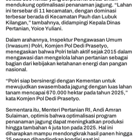
mendukung optimalisasi penanaman jagung. “Lahan
ini tersebar di 11 kecamatan, dengan dominasi
terbesar berada di Kecamatan Pauh dan Lubuk
Kilangan,” tambahnya, didampingi Kepala Dinas
Pertanian, Yoice Yuliani.
Dalam arahannya, Inspektur Pengawasan Umum
(Irwasum) Polri, Komjen Pol Dedi Prasetyo,
menegaskan bahwa Polri telah aktif sejak 2015 dalam
mengawasi dan mengelola lahan pertanian sebagai
bagian dari kebijakan ketahanan energi dan pangan
nasional.
“Polri siap bersinergi dengan Kementan untuk
mewujudkan swasembada jagung dengan luas lahan
tanam mencapai 670.000 hektar pada tahun 2025,”
kata Komjen Pol Dedi Prasetyo.
Sementara itu, Menteri Pertanian RI, Andi Amran
Sulaiman, optimis bahwa optimalisasi program
penanaman jagung dapat meningkatkan produksi
hingga tambahan 4 juta ton pada 2025. Hal ini
diharapkan mampu mendongkrak hasil panen hingga
25 persen dibandingkan kondisi saat ini.