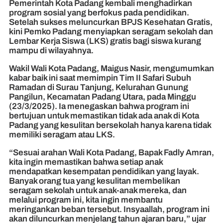
Pemerintah Kota Padang kembali menghadirkan
program sosial yang berfokus pada pendidikan.
Setelah sukses meluncurkan BPJS Kesehatan Gratis,
kini Pemko Padang menyiapkan seragam sekolah dan
Lembar Kerja Siswa (LKS) gratis bagi siswa kurang
mampu di wilayahnya.
Wakil Wali Kota Padang, Maigus Nasir, mengumumkan
kabar baik ini saat memimpin Tim II Safari Subuh
Ramadan di Surau Tanjung, Kelurahan Gunung
Pangilun, Kecamatan Padang Utara, pada Minggu
(23/3/2025). Ia menegaskan bahwa program ini
bertujuan untuk memastikan tidak ada anak di Kota
Padang yang kesulitan bersekolah hanya karena tidak
memiliki seragam atau LKS.
“Sesuai arahan Wali Kota Padang, Bapak Fadly Amran,
kita ingin memastikan bahwa setiap anak
mendapatkan kesempatan pendidikan yang layak.
Banyak orang tua yang kesulitan membelikan
seragam sekolah untuk anak-anak mereka, dan
melalui program ini, kita ingin membantu
meringankan beban tersebut. Insyaallah, program ini
akan diluncurkan menjelang tahun ajaran baru,” ujar