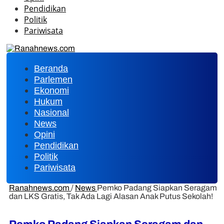
Pendidikan
Politik
Pariwisata
Beranda
Parlemen
Ekonomi
Hukum
Nasional
News
Opini
Pendidikan
Politik
Pariwisata
Ranahnews.com
/
News
Pemko Padang Siapkan Seragam
dan LKS Gratis, Tak Ada Lagi Alasan Anak Putus Sekolah!