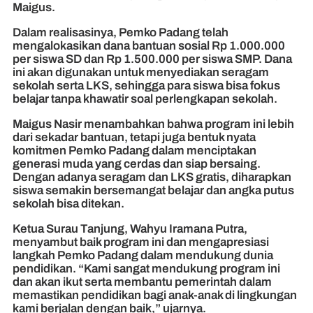
Maigus.
Dalam realisasinya, Pemko Padang telah
mengalokasikan dana bantuan sosial Rp 1.000.000
per siswa SD dan Rp 1.500.000 per siswa SMP. Dana
ini akan digunakan untuk menyediakan seragam
sekolah serta LKS, sehingga para siswa bisa fokus
belajar tanpa khawatir soal perlengkapan sekolah.
Maigus Nasir menambahkan bahwa program ini lebih
dari sekadar bantuan, tetapi juga bentuk nyata
komitmen Pemko Padang dalam menciptakan
generasi muda yang cerdas dan siap bersaing.
Dengan adanya seragam dan LKS gratis, diharapkan
siswa semakin bersemangat belajar dan angka putus
sekolah bisa ditekan.
Ketua Surau Tanjung, Wahyu Iramana Putra,
menyambut baik program ini dan mengapresiasi
langkah Pemko Padang dalam mendukung dunia
pendidikan. “Kami sangat mendukung program ini
dan akan ikut serta membantu pemerintah dalam
memastikan pendidikan bagi anak-anak di lingkungan
kami berjalan dengan baik,” ujarnya.