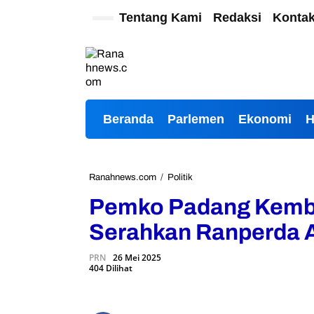
L
Tentang Kami
Redaksi
Konta
e
w
a
t
i
k
e
Beranda
Parlemen
Ekonomi
k
o
n
t
e
Ranahnews.com
/
Politik
P
n
e
Pemko Padang Kemba
m
k
Serahkan Ranperda 
o
P
PRN
26 Mei 2025
a
404 Dilihat
d
a
n