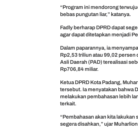
r
“Program ini mendorong terwujud
a
bebas pungutan liar,” katanya.
h
k
Fadly berharap DPRD dapat seg
a
agar dapat ditetapkan menjadi Pe
n
R
Dalam paparannya, ia menyampa
a
Rp2,53 triliun atau 99,02 persen 
n
p
Asli Daerah (PAD) terealisasi seb
e
Rp706,84 miliar.
r
d
Ketua DPRD Kota Padang, Muharl
a
tersebut. Ia menyatakan bahwa 
A
melakukan pembahasan lebih lan
P
terkait.
B
D
“Pembahasan akan kita lakukan s
2
0
segera disahkan,” ujar Muharlion.
2
4