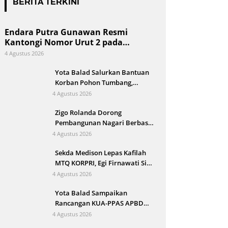
BERITA TERKINI
Endara Putra Gunawan Resmi
Kantongi Nomor Urut 2 pada
Penetapan Calon Wali Nagari Aie
4 Agustus 2026
Dingin
Yota Balad Salurkan Bantuan
Korban Pohon Tumbang,
Pemkot Pariaman Siapkan
4 Agustus 2026
Bedah Rumah
Zigo Rolanda Dorong
Pembangunan Nagari Berbasis
Kajian Mahasiswa KKN UNP
4 Agustus 2026
Sekda Medison Lepas Kafilah
MTQ KORPRI, Egi Firnawati Siap
Wakili Sumbar di Tingkat
4 Agustus 2026
Nasional
Yota Balad Sampaikan
Rancangan KUA-PPAS APBD
Kota Pariaman 2027 ke DPRD
4 Agustus 2026