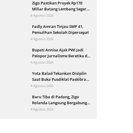
Zigo Pastikan Proyek Rp170
Miliar Batang Lembang Segera
Berjalan
4 Agustus 2026
Fadly Amran Tinjau SMP 41,
Pemulihan Sekolah Dipercepat
4 Agustus 2026
Bupati Annisa Ajak PWI Jadi
Pelopor Jurnalisme Beretika di
Tengah Perkembangan AI
4 Agustus 2026
Yota Balad Tekankan Disiplin
Saat Buka Pusdiklat Paskibraka
Pariaman
4 Agustus 2026
Baru Tiba di Padang, Zigo
Rolanda Langsung Bergabung
Evakuasi Korban Banjir
4 Agustus 2026