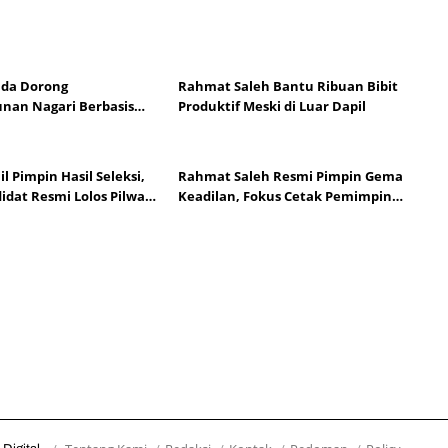
nda Dorong
Rahmat Saleh Bantu Ribuan Bibit
nan Nagari Berbasis
Produktif Meski di Luar Dapil
ahasiswa KKN UNP
l Pimpin Hasil Seleksi,
Rahmat Saleh Resmi Pimpin Gema
idat Resmi Lolos Pilwana
Keadilan, Fokus Cetak Pemimpin
njang 2026
Muda Menuju 2029