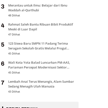
Merantau untuk Ilmu: Belajar dari Ibnu
3
Waddah al-Qurthubi
48 Dilihat
Rahmat Saleh Bantu Ribuan Bibit Produktif
4
Meski di Luar Dapil
47 Dilihat
123 Siswa Baru SMPN 11 Padang Terima
5
Seragam Sekolah Gratis Melalui Progul
Padang Juara
45 Dilihat
Wali Kota Yota Balad Luncurkan PM-AAS,
6
Pariaman Percepat Modernisasi Sektor
Pertanian
45 Dilihat
Lembah Anai Terus Menangis, Alam Sumbar
7
Sedang Menagih Ulah Manusia
43 Dilihat