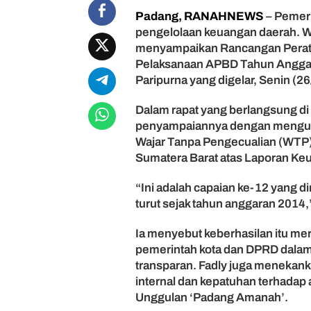
g
Padang, RANAHNEWS
– Pemeri
K
pengelolaan keuangan daerah. Wa
e
m
menyampaikan Rancangan Perat
b
Pelaksanaan APBD Tahun Angga
a
Paripurna yang digelar, Senin (2
l
i
Dalam rapat yang berlangsung d
R
penyampaiannya dengan mengum
a
Wajar Tanpa Pengecualian (WTP)
i
Sumatera Barat atas Laporan Ke
h
W
T
“Ini adalah capaian ke-12 yang di
P
turut sejak tahun anggaran 2014
,
F
Ia menyebut keberhasilan itu me
a
pemerintah kota dan DPRD dalam 
d
transparan. Fadly juga meneka
l
internal dan kepatuhan terhadap 
y
S
Unggulan ‘Padang Amanah’.
e