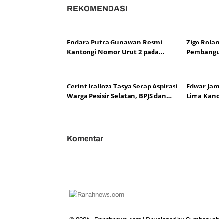
REKOMENDASI
Endara Putra Gunawan Resmi
Zigo Rola
Kantongi Nomor Urut 2 pada
Pembangu
Penetapan Calon Wali Nagari Aie
Kajian M
Dingin
Cerint Iralloza Tasya Serap Aspirasi
Edwar Jami
Warga Pesisir Selatan, BPJS dan
Lima Kand
Pendidikan Jadi Perhatian
Alahan Pa
Komentar