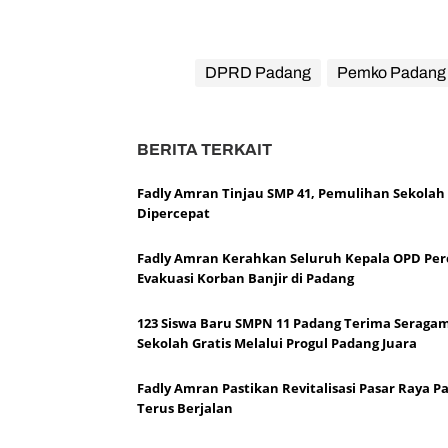
k
e
D
P
DPRD Padang
Pemko Padang
R
D
BERITA TERKAIT
Fadly Amran Tinjau SMP 41, Pemulihan Sekolah
Dipercepat
Fadly Amran Kerahkan Seluruh Kepala OPD Per
Evakuasi Korban Banjir di Padang
123 Siswa Baru SMPN 11 Padang Terima Seraga
Sekolah Gratis Melalui Progul Padang Juara
Fadly Amran Pastikan Revitalisasi Pasar Raya P
Terus Berjalan