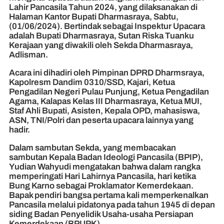
Lahir Pancasila Tahun 2024, yang dilaksanakan di
Halaman Kantor Bupati Dharmasraya, Sabtu,
(01/06/2024). Bertindak sebagai Inspektur Upacara
adalah Bupati Dharmasraya, Sutan Riska Tuanku
Kerajaan yang diwakili oleh Sekda Dharmasraya,
Adlisman.
Acara ini dihadiri oleh Pimpinan DPRD Dharmsraya,
Kapolresm Dandim 0310/SSD, Kajari, Ketua
Pengadilan Negeri Pulau Punjung, Ketua Pengadilan
Agama, Kalapas Kelas III Dharmasraya, Ketua MUI,
Staf Ahli Bupati, Asisten, Kepala OPD, mahasiswa,
ASN, TNI/Polri dan peserta upacara lainnya yang
hadir.
Dalam sambutan Sekda, yang membacakan
sambutan Kepala Badan Ideologi Pancasila (BPIP),
Yudian Wahyudi mengatakan bahwa dalam rangka
memperingati Hari Lahirnya Pancasila, hari ketika
Bung Karno sebagai Proklamator Kemerdekaan.
Bapak pendiri bangsa pertama kali memperkenalkan
Pancasila melalui pidatonya pada tahun 1945 di depan
siding Badan Penyelidik Usaha-usaha Persiapan
Kemerdekaan (BPUPK).