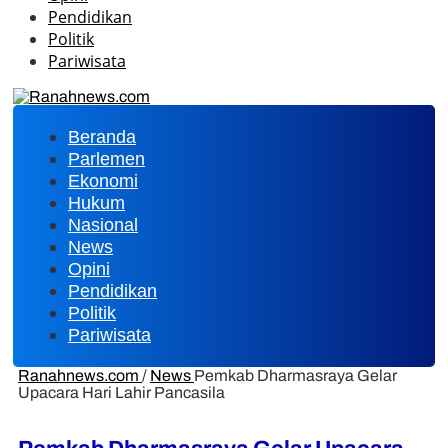
Pendidikan
Politik
Pariwisata
Beranda
Parlemen
Ekonomi
Hukum
Nasional
News
Opini
Pendidikan
Politik
Pariwisata
Ranahnews.com
/
News
Pemkab Dharmasraya Gelar
Upacara Hari Lahir Pancasila