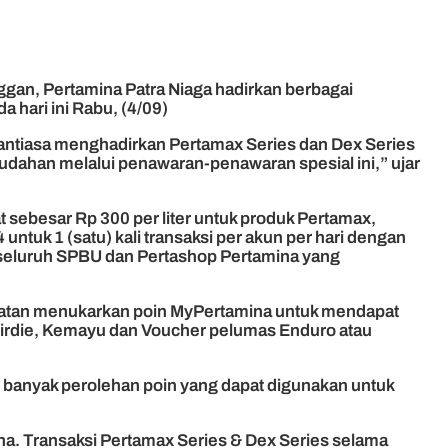
gan, Pertamina Patra Niaga hadirkan berbagai
hari ini Rabu, (4/09)
antiasa menghadirkan Pertamax Series dan Dex Series
udahan melalui penawaran-penawaran spesial ini,” ujar
ebesar Rp 300 per liter untuk produk Pertamax,
untuk 1 (satu) kali transaksi per akun per hari dengan
di seluruh SPBU dan Pertashop Pertamina yang
empatan menukarkan poin MyPertamina untuk mendapat
 Birdie, Kemayu dan Voucher pelumas Enduro atau
 banyak perolehan poin yang dapat digunakan untuk
. Transaksi Pertamax Series & Dex Series selama