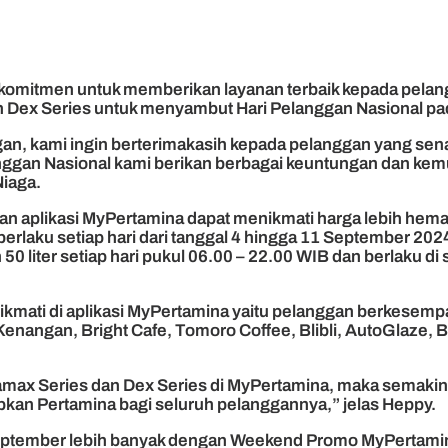
 komitmen untuk memberikan layanan terbaik kepada pelang
Dex Series untuk menyambut Hari Pelanggan Nasional pada 
n, kami ingin berterimakasih kepada pelanggan yang sen
nggan Nasional kami berikan berbagai keuntungan dan kem
Niaga.
plikasi MyPertamina dapat menikmati harga lebih hemat s
rlaku setiap hari dari tanggal 4 hingga 11 September 2024 
 50 liter setiap hari pukul 06.00 – 22.00 WIB dan berlaku 
inikmati di aplikasi MyPertamina yaitu pelanggan berkes
Kenangan, Bright Cafe, Tomoro Coffee, Blibli, AutoGlaze,
max Series dan Dex Series di MyPertamina, maka semakin
kan Pertamina bagi seluruh pelanggannya,” jelas Heppy.
eptember lebih banyak dengan Weekend Promo MyPertamina