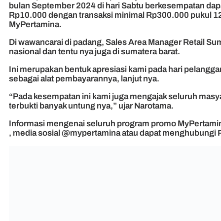
bulan September 2024 di hari Sabtu berkesempatan dapa
Rp10.000 dengan transaksi minimal Rp300.000 pukul 12.
MyPertamina.
Di wawancarai di padang, Sales Area Manager Retail Su
nasional dan tentu nya juga di sumatera barat.
Ini merupakan bentuk apresiasi kami pada hari pelang
sebagai alat pembayarannya, lanjut nya.
“Pada kesempatan ini kami juga mengajak seluruh masya
terbukti banyak untung nya,” ujar Narotama.
Informasi mengenai seluruh program promo MyPertamina
, media sosial @mypertamina atau dapat menghubungi P