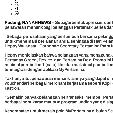
Padang, RANAHNEWS
– Sebagai bentuk apresiasi dan
penawaran menarik bagi pelanggan Pertamax Series dan 
“Sebagai perusahaan yang bertumbuh bersama pelangga
untuk menemani perjalanan anda, sehingga di Hari Pela
Heppy Wulansari, Corporate Secretary Pertamina Patra 
Heppy menjelaskan bahwa pelanggan yang menggunakan a
Pertamax Green, Dexlite, dan Pertamina Dex. Promo ini be
minimal pembelian 1 (satu) liter dan maksimal pembelian
terintegrasi dengan aplikasi MyPertamina.
Tak hanya itu, penawaran menarik lainnya yang dapat d
voucher dari berbagai merchant kerjasama seperti Kopi 
Fastron.
“Semakin banyak pelanggan bertransaksi membeli Perta
berbagai penukaran maupun program undian yang disiap
Kesempatan untuk meraih poin MyPertamina di bulan S