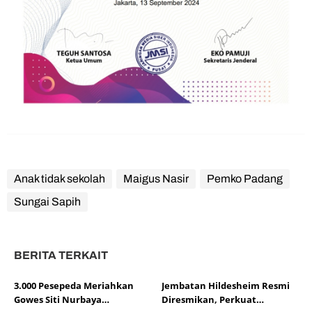
Anak tidak sekolah
Maigus Nasir
Pemko Padang
Sungai Sapih
BERITA TERKAIT
3.000 Pesepeda Meriahkan
Jembatan Hildesheim Resmi
Gowes Siti Nurbaya
Diresmikan, Perkuat