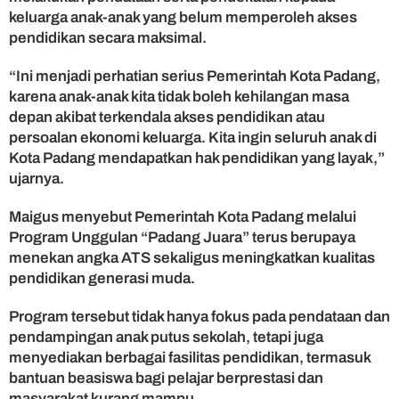
u
keluarga anak-anak yang belum memperoleh akses
r
pendidikan secara maksimal.
a
n
“Ini menjadi perhatian serius Pemerintah Kota Padang,
j
karena anak-anak kita tidak boleh kehilangan masa
i
depan akibat terkendala akses pendidikan atau
persoalan ekonomi keluarga. Kita ingin seluruh anak di
Kota Padang mendapatkan hak pendidikan yang layak,”
ujarnya.
Maigus menyebut Pemerintah Kota Padang melalui
Program Unggulan “Padang Juara” terus berupaya
menekan angka ATS sekaligus meningkatkan kualitas
pendidikan generasi muda.
Program tersebut tidak hanya fokus pada pendataan dan
pendampingan anak putus sekolah, tetapi juga
menyediakan berbagai fasilitas pendidikan, termasuk
bantuan beasiswa bagi pelajar berprestasi dan
masyarakat kurang mampu.