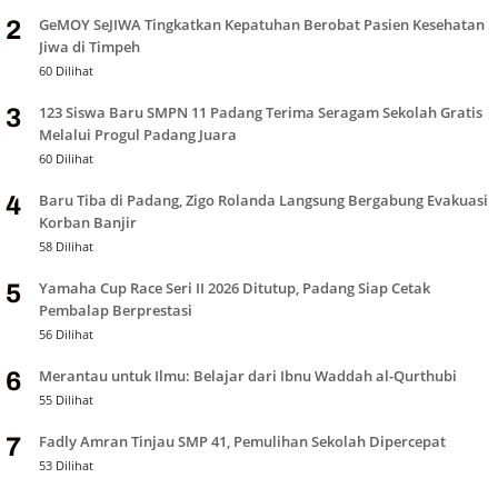
GeMOY SeJIWA Tingkatkan Kepatuhan Berobat Pasien Kesehatan
2
Jiwa di Timpeh
60 Dilihat
123 Siswa Baru SMPN 11 Padang Terima Seragam Sekolah Gratis
3
Melalui Progul Padang Juara
60 Dilihat
Baru Tiba di Padang, Zigo Rolanda Langsung Bergabung Evakuasi
4
Korban Banjir
58 Dilihat
Yamaha Cup Race Seri II 2026 Ditutup, Padang Siap Cetak
5
Pembalap Berprestasi
56 Dilihat
Merantau untuk Ilmu: Belajar dari Ibnu Waddah al-Qurthubi
6
55 Dilihat
Fadly Amran Tinjau SMP 41, Pemulihan Sekolah Dipercepat
7
53 Dilihat