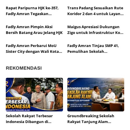
Adventure-X Padang
Persahabatan Padang dan
Kota Hildesheim
Rapat Paripurna HJK ke-357,
Trans Padang Sesuaikan Rute
Fadly Amran Tegaskan
Koridor 2 dan 4 untuk Layani
Transformasi Ekonomi Jadi
Open Ship HJK Padang
Arah Baru Kota Padang
Fadly Amran Pimpin Aksi
Maigus Apresiasi Dukungan
Bersih Batang Arau Jelang HJK
Zigo untuk Infrastruktur Kota
Padang
Fadly Amran Perbarui MoU
Fadly Amran Tinjau SMP 41,
Sister City dengan Wali Kota
Pemulihan Sekolah
Hildesheim
Dipercepat
REKOMENDASI
Sekolah Rakyat Terbesar
Groundbreaking Sekolah
Indonesia Dibangun di
Rakyat Tanjung Alam
Tanjung Alam
Ditargetkan September,