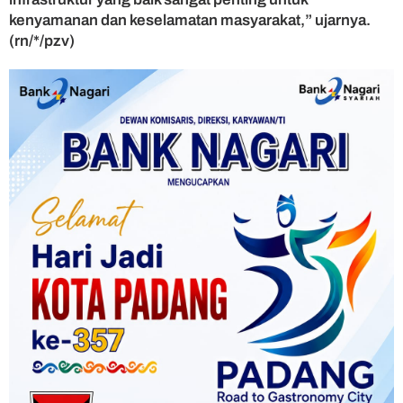
kenyamanan dan keselamatan masyarakat,” ujarnya.
(rn/*/pzv)