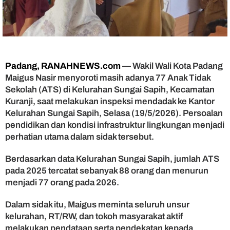
t
i
7
7
A
n
a
Padang, RANAHNEWS.com
— Wakil Wali Kota Padang
k
Maigus Nasir menyoroti masih adanya 77 Anak Tidak
T
Sekolah (ATS) di Kelurahan Sungai Sapih, Kecamatan
i
Kuranji, saat melakukan inspeksi mendadak ke Kantor
d
Kelurahan Sungai Sapih, Selasa (19/5/2026). Persoalan
a
pendidikan dan kondisi infrastruktur lingkungan menjadi
k
S
perhatian utama dalam sidak tersebut.
e
k
Berdasarkan data Kelurahan Sungai Sapih, jumlah ATS
o
pada 2025 tercatat sebanyak 88 orang dan menurun
l
menjadi 77 orang pada 2026.
a
h
Dalam sidak itu, Maigus meminta seluruh unsur
d
kelurahan, RT/RW, dan tokoh masyarakat aktif
i
melakukan pendataan serta pendekatan kepada
K