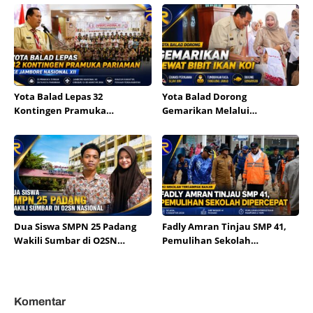
Bupati Eka Putra Sebut
Terbesar di Indonesia
Yota Balad Lepas 32
Yota Balad Dorong
Kontingen Pramuka
Gemarikan Melalui
Pariaman ke Jambore
Pembagian Bibit Ikan Koi
Nasional XII
Dua Siswa SMPN 25 Padang
Fadly Amran Tinjau SMP 41,
Wakili Sumbar di O2SN
Pemulihan Sekolah
Nasional
Dipercepat
Komentar