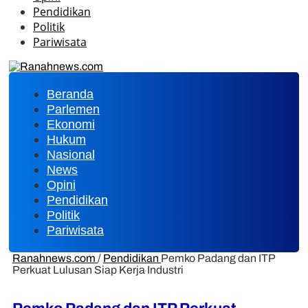
Pendidikan
Politik
Pariwisata
Beranda
Parlemen
Ekonomi
Hukum
Nasional
News
Opini
Pendidikan
Politik
Pariwisata
Ranahnews.com
/
Pendidikan
Pemko Padang dan ITP
Perkuat Lulusan Siap Kerja Industri