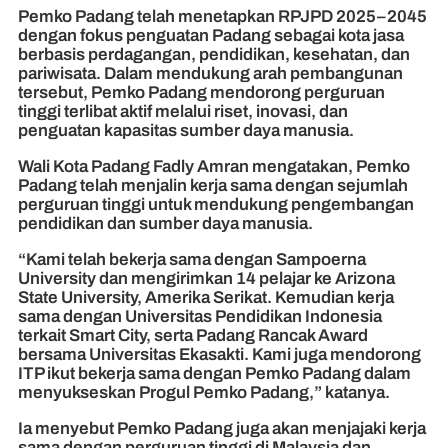
Pemko Padang telah menetapkan RPJPD 2025–2045
dengan fokus penguatan Padang sebagai kota jasa
berbasis perdagangan, pendidikan, kesehatan, dan
pariwisata. Dalam mendukung arah pembangunan
tersebut, Pemko Padang mendorong perguruan
tinggi terlibat aktif melalui riset, inovasi, dan
penguatan kapasitas sumber daya manusia.
Wali Kota Padang Fadly Amran mengatakan, Pemko
Padang telah menjalin kerja sama dengan sejumlah
perguruan tinggi untuk mendukung pengembangan
pendidikan dan sumber daya manusia.
“Kami telah bekerja sama dengan Sampoerna
University dan mengirimkan 14 pelajar ke Arizona
State University, Amerika Serikat. Kemudian kerja
sama dengan Universitas Pendidikan Indonesia
terkait Smart City, serta Padang Rancak Award
bersama Universitas Ekasakti. Kami juga mendorong
ITP ikut bekerja sama dengan Pemko Padang dalam
menyukseskan Progul Pemko Padang,” katanya.
Ia menyebut Pemko Padang juga akan menjajaki kerja
sama dengan perguruan tinggi di Malaysia dan