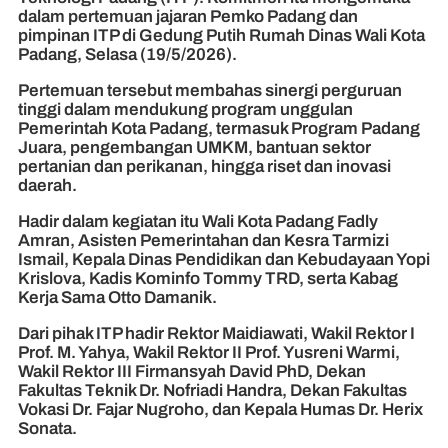
dalam pertemuan jajaran Pemko Padang dan
pimpinan ITP di Gedung Putih Rumah Dinas Wali Kota
Padang, Selasa (19/5/2026).
Pertemuan tersebut membahas sinergi perguruan
tinggi dalam mendukung program unggulan
Pemerintah Kota Padang, termasuk Program Padang
Juara, pengembangan UMKM, bantuan sektor
pertanian dan perikanan, hingga riset dan inovasi
daerah.
Hadir dalam kegiatan itu Wali Kota Padang Fadly
Amran, Asisten Pemerintahan dan Kesra Tarmizi
Ismail, Kepala Dinas Pendidikan dan Kebudayaan Yopi
Krislova, Kadis Kominfo Tommy TRD, serta Kabag
Kerja Sama Otto Damanik.
Dari pihak ITP hadir Rektor Maidiawati, Wakil Rektor I
Prof. M. Yahya, Wakil Rektor II Prof. Yusreni Warmi,
Wakil Rektor III Firmansyah David PhD, Dekan
Fakultas Teknik Dr. Nofriadi Handra, Dekan Fakultas
Vokasi Dr. Fajar Nugroho, dan Kepala Humas Dr. Herix
Sonata.