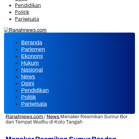
Pendidikan
Politik
Pariwisata
Beranda
Parlemen
Ekonomi
Hukum
Nasional
News
Opini
Pendidikan
Politik
Pariwisata
Ranahnews.com
/
News
Menaker Resmikan Sumur Bor
dan Tempat Wudhu di Koto Tangah