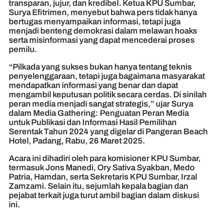
transparan, jujur, dan kredibel. Ketua KPU Sumbar,
Surya Efitrimen, menyebut bahwa pers tidak hanya
bertugas menyampaikan informasi, tetapi juga
menjadi benteng demokrasi dalam melawan hoaks
serta misinformasi yang dapat mencederai proses
pemilu.
“Pilkada yang sukses bukan hanya tentang teknis
penyelenggaraan, tetapi juga bagaimana masyarakat
mendapatkan informasi yang benar dan dapat
mengambil keputusan politik secara cerdas. Di sinilah
peran media menjadi sangat strategis,” ujar Surya
dalam Media Gathering: Penguatan Peran Media
untuk Publikasi dan Informasi Hasil Pemilihan
Serentak Tahun 2024 yang digelar di Pangeran Beach
Hotel, Padang, Rabu, 26 Maret 2025.
Acara ini dihadiri oleh para komisioner KPU Sumbar,
termasuk Jons Manedi, Ory Sativa Syakban, Medo
Patria, Hamdan, serta Sekretaris KPU Sumbar, Irzal
Zamzami. Selain itu, sejumlah kepala bagian dan
pejabat terkait juga turut ambil bagian dalam diskusi
ini.