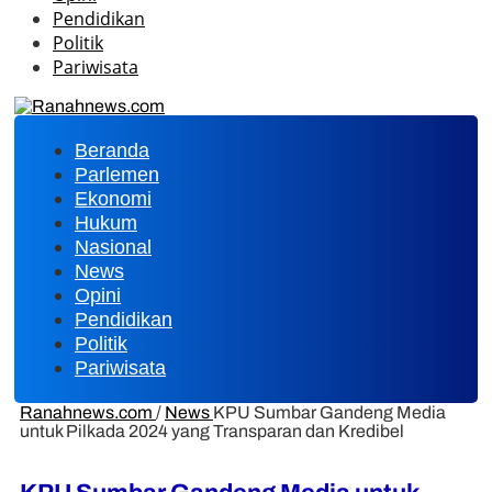
Pendidikan
Politik
Pariwisata
Beranda
Parlemen
Ekonomi
Hukum
Nasional
News
Opini
Pendidikan
Politik
Pariwisata
Ranahnews.com
/
News
KPU Sumbar Gandeng Media
untuk Pilkada 2024 yang Transparan dan Kredibel