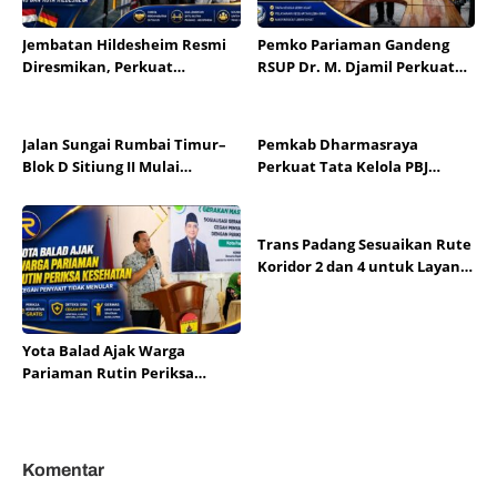
Jembatan Hildesheim Resmi
Pemko Pariaman Gandeng
Diresmikan, Perkuat
RSUP Dr. M. Djamil Perkuat
Persahabatan Padang dan
Tata Kelola dan Mutu
Kota Hildesheim
Layanan Kesehatan
Jalan Sungai Rumbai Timur–
Pemkab Dharmasraya
Blok D Sitiung II Mulai
Perkuat Tata Kelola PBJ
Diaspal, Kerusakan Belasan
melalui Sosialisasi Regulasi
Tahun Segera Berakhir
dan Mitigasi Risiko Hukum
Trans Padang Sesuaikan Rute
Koridor 2 dan 4 untuk Layani
Open Ship HJK Padang
Yota Balad Ajak Warga
Pariaman Rutin Periksa
Kesehatan Cegah Penyakit
Tidak Menular
Komentar