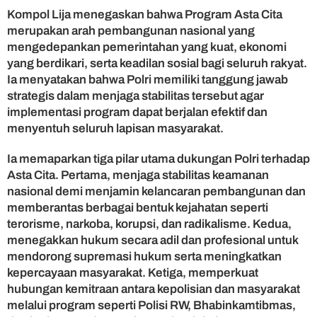
c
Kompol Lija menegaskan bahwa Program Asta Cita
i
merupakan arah pembangunan nasional yang
S
mengedepankan pemerintahan yang kuat, ekonomi
u
yang berdikari, serta keadilan sosial bagi seluruh rakyat.
k
Ia menyatakan bahwa Polri memiliki tanggung jawab
s
strategis dalam menjaga stabilitas tersebut agar
e
s
implementasi program dapat berjalan efektif dan
P
menyentuh seluruh lapisan masyarakat.
r
o
Ia memaparkan tiga pilar utama dukungan Polri terhadap
g
Asta Cita. Pertama, menjaga stabilitas keamanan
r
nasional demi menjamin kelancaran pembangunan dan
a
memberantas berbagai bentuk kejahatan seperti
m
terorisme, narkoba, korupsi, dan radikalisme. Kedua,
A
s
menegakkan hukum secara adil dan profesional untuk
t
mendorong supremasi hukum serta meningkatkan
a
kepercayaan masyarakat. Ketiga, memperkuat
C
hubungan kemitraan antara kepolisian dan masyarakat
i
melalui program seperti Polisi RW, Bhabinkamtibmas,
t