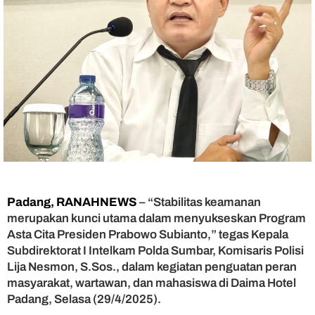
n
:
S
t
a
b
i
l
i
t
a
s
K
e
a
Padang, RANAHNEWS
– “Stabilitas keamanan
m
merupakan kunci utama dalam menyukseskan Program
a
Asta Cita Presiden Prabowo Subianto,” tegas Kepala
n
Subdirektorat I Intelkam Polda Sumbar, Komisaris Polisi
a
Lija Nesmon, S.Sos., dalam kegiatan penguatan peran
n
masyarakat, wartawan, dan mahasiswa di Daima Hotel
K
u
Padang, Selasa (29/4/2025).
n