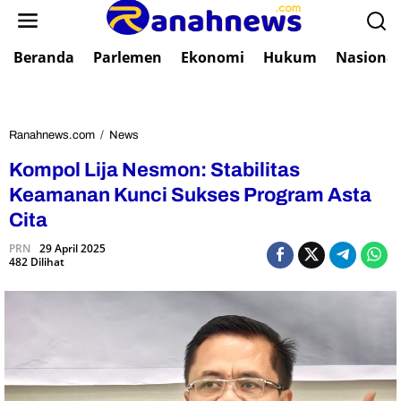
L
e
w
Beranda
Parlemen
Ekonomi
Hukum
Nasional
a
t
i
k
e
Ranahnews.com
/
News
K
k
o
Kompol Lija Nesmon: Stabilitas
o
m
n
p
Keamanan Kunci Sukses Program Asta
t
o
Cita
e
l
n
L
PRN
29 April 2025
482 Dilihat
i
j
a
N
e
s
m
o