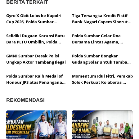
BERITA TERKAIT
Gyro X Obit Lolos ke Kapolri
Tiga Tersangka Kredit Fiktif
Cup 2026, Polda Sumbar
Bank Nagari Capem Siberut
Perkuat Pembinaan Esports
Ditahan, Nilai Plafon Capai
Rp50,3 Miliar
Selidiki Dugaan Korupsi Batu
Polda Sumbar Gelar Doa
Bara PLTU Ombilin, Polda
Bersama Lintas Agama,
Sumbar Periksa Tiga
Perkuat Kerukunan Sambut
Perusahaan Pemasok
Hari Bhayangkara ke-80
GMNI Sumbar Desak Polisi
Polda Sumbar Bongkar
Ungkap Aktor Tambang Ilegal
Gudang Solar untuk Tambang
Ilegal
Polda Sumbar Raih Medal of
Momentum Idul Fitri, Pemkab
Honour JPS atas Penanganan
Solok Perkuat Kolaborasi
Bencana 2025
dengan Pemprov dan Polda
REKOMENDASI