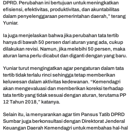
DPRD. Perubahan ini bertujuan untuk meningkatkan
n
P
efisiensi, efektivitas, produktivitas, dan akuntabilitas
e
dalam penyelenggaraan pemerintahan daerah,” terang
n
Yuniar.
t
i
Ia juga menjelaskan bahwa jika perubahan tata tertib
n
hanya di bawah 50 persen dari aturan yang ada, cukup
g
dilakukan revisi. Namun, jika melebihi 50 persen, maka
aturan lama perlu dicabut dan diganti dengan yang baru.
Yuniar turut mengingatkan agar pengaturan dalam tata
tertib tidak terlalu rinci sehingga tetap memberikan
keluwesan dalam aktivitas kedewanan. “Kemendagri
akan mengevaluasi dan memberikan koreksi terhadap
tata tertib yang tidak sesuai dengan aturan, terutama PP
12 Tahun 2018,” katanya.
Selain itu, ia menyarankan agar tim Pansus Tatib DPRD
Sumbar juga berkonsultasi dengan Direktorat Jenderal
Keuangan Daerah Kemendagri untuk membahas hal-hal