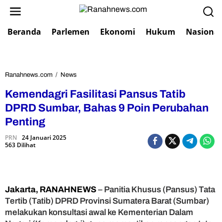
L
e
w
Beranda
Parlemen
Ekonomi
Hukum
Nasional
a
t
i
k
e
Ranahnews.com
/
News
K
k
e
Kemendagri Fasilitasi Pansus Tatib
o
m
n
e
DPRD Sumbar, Bahas 9 Poin Perubahan
t
n
Penting
e
d
n
a
PRN
24 Januari 2025
563 Dilihat
g
r
i
F
a
Jakarta, RANAHNEWS
– Panitia Khusus (Pansus) Tata
s
Tertib (Tatib) DPRD Provinsi Sumatera Barat (Sumbar)
i
melakukan konsultasi awal ke Kementerian Dalam
l