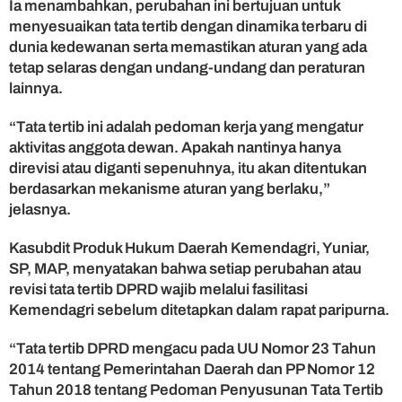
Ia menambahkan, perubahan ini bertujuan untuk
b
menyesuaikan tata tertib dengan dinamika terbaru di
a
dunia kedewanan serta memastikan aturan yang ada
r
tetap selaras dengan undang-undang dan peraturan
,
B
lainnya.
a
h
“Tata tertib ini adalah pedoman kerja yang mengatur
a
aktivitas anggota dewan. Apakah nantinya hanya
s
direvisi atau diganti sepenuhnya, itu akan ditentukan
9
berdasarkan mekanisme aturan yang berlaku,”
P
jelasnya.
o
i
Kasubdit Produk Hukum Daerah Kemendagri, Yuniar,
n
P
SP, MAP, menyatakan bahwa setiap perubahan atau
e
revisi tata tertib DPRD wajib melalui fasilitasi
r
Kemendagri sebelum ditetapkan dalam rapat paripurna.
u
b
“Tata tertib DPRD mengacu pada UU Nomor 23 Tahun
a
2014 tentang Pemerintahan Daerah dan PP Nomor 12
h
Tahun 2018 tentang Pedoman Penyusunan Tata Tertib
a