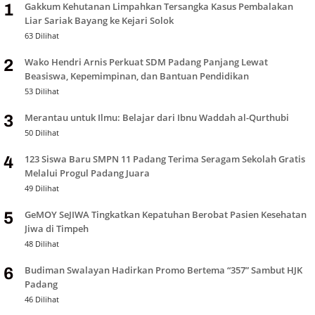
Gakkum Kehutanan Limpahkan Tersangka Kasus Pembalakan
1
Liar Sariak Bayang ke Kejari Solok
63 Dilihat
Wako Hendri Arnis Perkuat SDM Padang Panjang Lewat
2
Beasiswa, Kepemimpinan, dan Bantuan Pendidikan
53 Dilihat
Merantau untuk Ilmu: Belajar dari Ibnu Waddah al-Qurthubi
3
50 Dilihat
123 Siswa Baru SMPN 11 Padang Terima Seragam Sekolah Gratis
4
Melalui Progul Padang Juara
49 Dilihat
GeMOY SeJIWA Tingkatkan Kepatuhan Berobat Pasien Kesehatan
5
Jiwa di Timpeh
48 Dilihat
Budiman Swalayan Hadirkan Promo Bertema “357” Sambut HJK
6
Padang
46 Dilihat