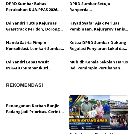
DPRD Sumbar Bahas
DPRD Sumbar Setujui
Perubahan KUA-PPAS 2026,
Ranperda
Sesuaikan APBD dengan
Pertanggungjawaban APBD
Dinamika Fiskal dan Ekonomi
2025, Soroti Efektivitas
Evi Yandri Tutup Kejurnas
Irsyad Syafar Ajak Perluas
Daerah
Kinerja Fiskal
Grasstrack Peridon, Dorong
Pembinaan, Kejurprov Tenis
Lahirnya Pembalap
Meja Sumbar Jadi Ajang Cetak
Berprestasi
Atlet Berprestasi
Nanda Satria Pimpin
Ketua DPRD Sumbar Dukung
Konsolidasi, Lemkari Sumbar
Regulasi Penyiaran Lokal dan
Siapkan Rakor Susun Program
Penguatan Literasi Media
2026
Evi Yandri Lepas Wasit
Muhidi: Kepala Sekolah Harus
INKADO Sumbar Ikuti
Jadi Pemimpin Perubahan
Sertifikasi AKF Bangladesh
Pendidikan
REKOMENDASI
Penanganan Korban Banjir
Padang Jadi Prioritas, Cerint
Salurkan Bantuan