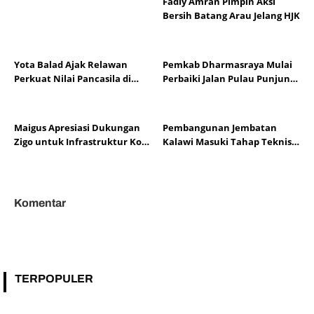
Fadly Amran Pimpin Aksi
Bersih Batang Arau Jelang HJK
Yota Balad Ajak Relawan
Pemkab Dharmasraya Mulai
Perkuat Nilai Pancasila di
Perbaiki Jalan Pulau Punjung–
Kota Pariaman
Kampung Surau
Maigus Apresiasi Dukungan
Pembangunan Jembatan
Zigo untuk Infrastruktur Kota
Kalawi Masuki Tahap Teknis,
Padang
Zigo Pastikan Berjalan
Komentar
TERPOPULER