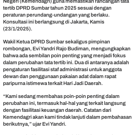
Negeri (Kemendagri) guna memastikan rancangan tata
i
t
tertib DPRD Sumbar tahun 2025 sesuai dengan
a
peraturan perundang-undangan yang berlaku.
s
Konsultasi ini berlangsung di Jakarta, Kamis
i
(23/1/2025).
P
a
Wakil Ketua DPRD Sumbar sekaligus pimpinan
n
rombongan, Evi Yandri Rajo Budiman, mengungkapkan
s
bahwa ada sembilan poin penting yang menjadi fokus
u
s
dalam perubahan tata tertib ini. Dua di antaranya adalah
T
pengaturan fasilitasi staf administrasi untuk anggota
a
dewan dan penggunaan pakaian adat dalam rapat
t
paripurna istimewa terkait Hari Jadi Daerah.
i
b
“Kami sedang membahas poin-poin penting dalam
D
perubahan ini, termasuk hal-hal yang terkait langsung
P
dengan fasilitasi keuangan daerah. Catatan dari
R
D
Kemendagri akan kami tindak lanjuti dalam pembahasan
S
berikutnya,” ujar Evi Yandri.
u
m