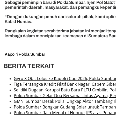
Sebagai pemimpin baru di Polda Sumbar, Irjen Pol Gatot
pemerintah daerah, masyarakat, dan pemangku kepentin
“Dengan dukungan penuh dari seluruh pihak, kami optim
Kabid Humas.
Rangkaian kegiatan serah terima jabatan ini menjadi ton
lembaga dalam menciptakan keamanan di Sumatera Bara
Kapolri
Polda Sumbar
BERITA TERKAIT
Gyro X Obit Lolos ke Kapolri Cup 2026, Polda Sumb
Tiga Tersangka Kredit Fiktif Bank Nagari Capem Siber
Selidiki Dugaan Korupsi Batu Bara PLTU Ombilin, P
Polda Sumbar Gelar Doa Bersama Lintas Agama, Pe
GMNI Sumbar Desak Polisi Ungkap Aktor Tambang Il
Polda Sumbar Bongkar Gudang Solar untuk Tambang
Polda Sumbar Raih Medal of Honour JPS atas Pena