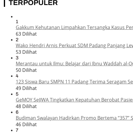
TERPOPULER
1
Gakkum Kehutanan Limpahkan Tersangka Kasus Pemba
63 Dilihat
2
Wako Hendri Arnis Perkuat SDM Padang Panjang Le
53 Dilihat
3
Merantau untuk Ilmu: Belajar dari Ibnu Waddah al-Q
50 Dilihat
4
123 Siswa Baru SMPN 11 Padang Terima Seragam Sek
49 Dilihat
5
GeMOY SeJIWA Tingkatkan Kepatuhan Berobat Pasien
48 Dilihat
6
Budiman Swalayan Hadirkan Promo Bertema “357” 
46 Dilihat
7