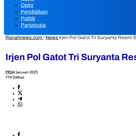
Opini
Pendidikan
Politik
Pariwisata
Ranahnews.com
/
News
Irjen Pol Gatot Tri Suryanta Resm
Irjen Pol Gatot Tri Suryanta
PRN
4 Januari 2025
719 Dilihat