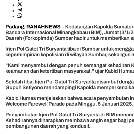
Padang, RANAHNEWS
– Kedatangan Kapolda Sumatera 
Bandara Internasional Minangkabau (BIM), Jumat (3/1/2
Daerah (Forkopimda) Sumbar hadir untuk memberikan sa
Irjen Pol Gatot Tri Suryanta tiba di Sumbar untuk men
kepemimpinan kepolisian di wilayah Sumbar, sekaligus 
“Kami menyambut dengan penuh semangat kehadiran Kapo
keamanan dan ketertiban masyarakat,” ujar Kabid Huma
Setelah tiba, Irjen Pol Gatot Tri Suryanta disambut d
Gupuh Setiyono mendampingi Kapolda memperkenalkan 
Kabid Humas menjelaskan bahwa acara penyambutan ini ad
Welcome Farewell Parade pada Minggu, 5 Januari 2025, y
Penyambutan Irjen Pol Gatot Tri Suryanta di BIM men
Kehadirannya diharapkan membawa angin segar bagi p
pembangunan daerah yang kondusif.