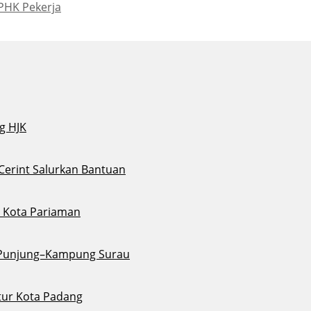
PHK Pekerja
g HJK
 Cerint Salurkan Bantuan
di Kota Pariaman
u Punjung–Kampung Surau
tur Kota Padang