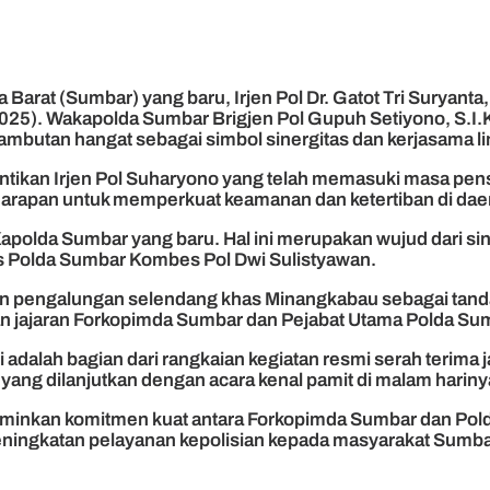
Barat (Sumbar) yang baru, Irjen Pol Dr. Gatot Tri Suryant
025). Wakapolda Sumbar Brigjen Pol Gupuh Setiyono, S.I.K
mbutan hangat sebagai simbol sinergitas dan kerjasama li
ggantikan Irjen Pol Suharyono yang telah memasuki masa pe
harapan untuk memperkuat keamanan dan ketertiban di dae
lda Sumbar yang baru. Hal ini merupakan wujud dari sin
s Polda Sumbar Kombes Pol Dwi Sulistyawan.
engan pengalungan selendang khas Minangkabau sebagai tan
jajaran Forkopimda Sumbar dan Pejabat Utama Polda Sum
alah bagian dari rangkaian kegiatan resmi serah terima j
ang dilanjutkan dengan acara kenal pamit di malam hariny
cerminkan komitmen kuat antara Forkopimda Sumbar dan P
eningkatan pelayanan kepolisian kepada masyarakat Sum