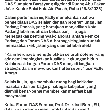
DAS Sumatera Barat yang digelar di Ruang Abu Bakar
Ja’ar, Kantor Balai Kota Aie Pacah, Rabu (26/3/2025).
Dalam pertemuan ini, Fadly menekankan bahwa
pengelolaan DAS sejalan dengan program unggulan
Padang Rancak, yang bertujuan menjadikan Kota
Padang lebih indah dan bebas banjir. Ia juga
menegaskan pentingnya kolaborasi antara Pemkot
Padang dan Forum DAS di berbagai tingkatan untuk
memastikan kebijakan yang diambil lebih efektif.
“Kami berupaya menggerakkan seluruh potensi yang
ada demi meningkatkan kualitas lingkungan hidup.
Kolaborasi dengan Forum DAS menjadi langkah
strategis dalam mewujudkan hal tersebut,” ujar Fadly
Amran.
Selain itu, ia juga membuka ruang bagi kritik dan
masukan dari berbagai pihak agar kebijakan yang
diambil benar-benar memberikan manfaat bagi
masyarakat.
Ketua Forum DAS Sumbar, Prof. Dr. Ir. Isril Berd, SU,
dalam paparannya menyoroti tantangan yang