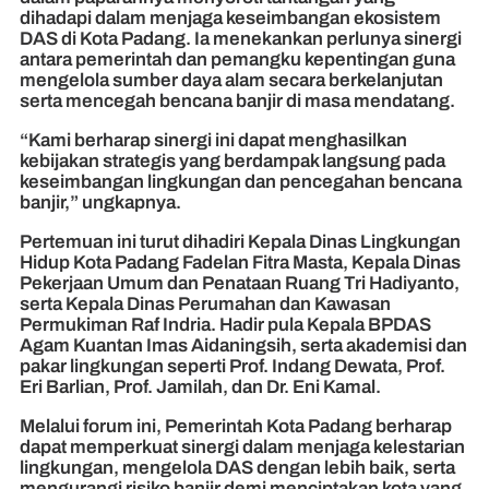
dihadapi dalam menjaga keseimbangan ekosistem
DAS di Kota Padang. Ia menekankan perlunya sinergi
antara pemerintah dan pemangku kepentingan guna
mengelola sumber daya alam secara berkelanjutan
serta mencegah bencana banjir di masa mendatang.
“Kami berharap sinergi ini dapat menghasilkan
kebijakan strategis yang berdampak langsung pada
keseimbangan lingkungan dan pencegahan bencana
banjir,” ungkapnya.
Pertemuan ini turut dihadiri Kepala Dinas Lingkungan
Hidup Kota Padang Fadelan Fitra Masta, Kepala Dinas
Pekerjaan Umum dan Penataan Ruang Tri Hadiyanto,
serta Kepala Dinas Perumahan dan Kawasan
Permukiman Raf Indria. Hadir pula Kepala BPDAS
Agam Kuantan Imas Aidaningsih, serta akademisi dan
pakar lingkungan seperti Prof. Indang Dewata, Prof.
Eri Barlian, Prof. Jamilah, dan Dr. Eni Kamal.
Melalui forum ini, Pemerintah Kota Padang berharap
dapat memperkuat sinergi dalam menjaga kelestarian
lingkungan, mengelola DAS dengan lebih baik, serta
mengurangi risiko banjir demi menciptakan kota yang