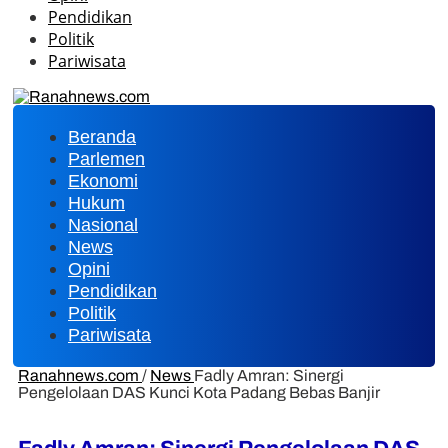
Pendidikan
Politik
Pariwisata
Beranda
Parlemen
Ekonomi
Hukum
Nasional
News
Opini
Pendidikan
Politik
Pariwisata
Ranahnews.com
/
News
Fadly Amran: Sinergi
Pengelolaan DAS Kunci Kota Padang Bebas Banjir