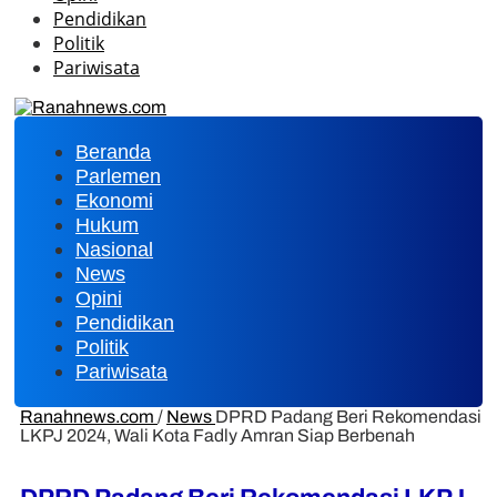
Pendidikan
Politik
Pariwisata
Beranda
Parlemen
Ekonomi
Hukum
Nasional
News
Opini
Pendidikan
Politik
Pariwisata
Ranahnews.com
/
News
DPRD Padang Beri Rekomendasi
LKPJ 2024, Wali Kota Fadly Amran Siap Berbenah