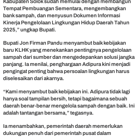
Kabupaten Solok sudah memulai dengan membangun
i
Tempat Pembuangan Sementara, mengembangkan
o
n
bank sampah, dan menyusun Dokumen Informasi
a
Kinerja Pengelolaan Lingkungan Hidup Daerah Tahun
l
2025,” ungkap Bupati.
Bupati Jon Firman Pandu menyambut baik kebijakan
baru KLHK yang menekankan pentingnya pengelolaan
sampah dari sumber dan mengedepankan solusi jangka
panjang. Ia menilai, penghargaan Adipura kini menjadi
pengingat penting bahwa persoalan lingkungan harus
diselesaikan dari akarnya.
“Kami menyambut baik kebijakan ini. Adipura tidak lagi
hanya soal tampilan bersih, tetapi bagaimana sebuah
daerah benar-benar mengelola sampah dengan baik. Ini
adalah tantangan bersama,” tegasnya.
Ia menambahkan, pemerintah daerah memerlukan
dukungan penuh dari pemerintah pusat dalam