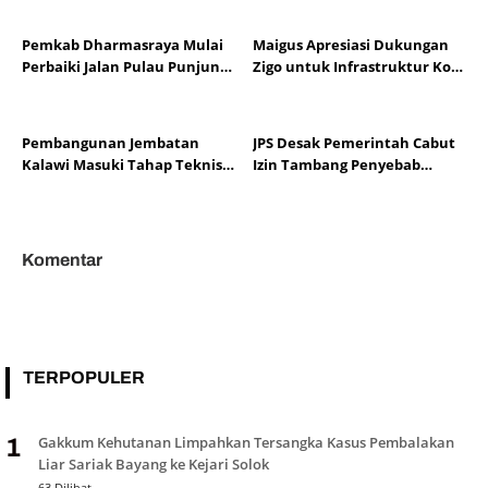
Pemkab Dharmasraya Mulai
Maigus Apresiasi Dukungan
Perbaiki Jalan Pulau Punjung–
Zigo untuk Infrastruktur Kota
Kampung Surau
Padang
Pembangunan Jembatan
JPS Desak Pemerintah Cabut
Kalawi Masuki Tahap Teknis,
Izin Tambang Penyebab
Zigo Pastikan Berjalan
Banjir Padang
Komentar
TERPOPULER
Gakkum Kehutanan Limpahkan Tersangka Kasus Pembalakan
1
Liar Sariak Bayang ke Kejari Solok
63 Dilihat