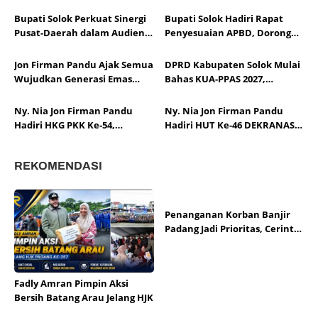
Progres Pembangunan Capai
Dharmasraya
67 Persen
Bupati Solok Perkuat Sinergi
Bupati Solok Hadiri Rapat
Pusat-Daerah dalam Audiensi
Penyesuaian APBD, Dorong
APKASI Bersama Pimpinan
Optimalisasi Dana Transfer
DPR RI
Pascabencana
Jon Firman Pandu Ajak Semua
DPRD Kabupaten Solok Mulai
Wujudkan Generasi Emas
Bahas KUA-PPAS 2027,
Indonesia
Pendapatan Daerah
Diproyeksikan Rp1,14 Triliun
Ny. Nia Jon Firman Pandu
Ny. Nia Jon Firman Pandu
Hadiri HKG PKK Ke-54,
Hadiri HUT Ke-46 DEKRANAS,
Perkuat Sinergi
Dorong Daya Saing Kerajinan
Pemberdayaan Keluarga
Kabupaten Solok
REKOMENDASI
Penanganan Korban Banjir
Padang Jadi Prioritas, Cerint
Salurkan Bantuan
Fadly Amran Pimpin Aksi
Bersih Batang Arau Jelang HJK