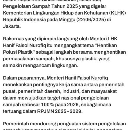
P
Pengelolaan Sampah Tahun 2025 yang digelar
e
Kementerian Lingkungan Hidup dan Kehutanan (KLHK)
n
g
Republik Indonesia pada Minggu (22/06/2025) di
e
Jakarta.
l
o
Rakornas yang dipimpin langsung oleh Menteri LHK
l
Hanif Faisol Nurofiq itu mengangkat tema “Hentikan
a
Polusi Plastik” sebagai langkah bersama menghentikan
a
permasalahan sampah, khususnya plastik, yang
n
semakin mengancam lingkungan.
S
a
m
Dalam paparannya, Menteri Hanif Faisol Nurofiq
p
menekankan pentingnya kerja sama antara pemerintah
a
pusat, pemerintah daerah, industri, dan masyarakat
h
dalam mewujudkan target nasional pengelolaan
T
sampah sebesar 100% pada 2029, sebagaimana
e
tertuang dalam RPJMN 2025–2029.
r
i
n
Pemerintah mendorong penguatan sistem pengelolaan
t