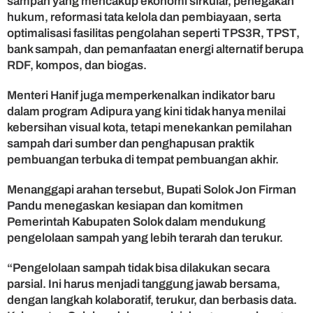
sampah yang mencakup ekonomi sirkular, penegakan
e
hukum, reformasi tata kelola dan pembiayaan, serta
g
optimalisasi fasilitas pengolahan seperti TPS3R, TPST,
r
bank sampah, dan pemanfaatan energi alternatif berupa
a
RDF, kompos, dan biogas.
s
i
Menteri Hanif juga memperkenalkan indikator baru
D
u
dalam program Adipura yang kini tidak hanya menilai
k
kebersihan visual kota, tetapi menekankan pemilahan
u
sampah dari sumber dan penghapusan praktik
n
pembuangan terbuka di tempat pembuangan akhir.
g
P
Menanggapi arahan tersebut, Bupati Solok Jon Firman
r
Pandu menegaskan kesiapan dan komitmen
o
Pemerintah Kabupaten Solok dalam mendukung
g
r
pengelolaan sampah yang lebih terarah dan terukur.
a
m
“Pengelolaan sampah tidak bisa dilakukan secara
N
parsial. Ini harus menjadi tanggung jawab bersama,
a
dengan langkah kolaboratif, terukur, dan berbasis data.
s