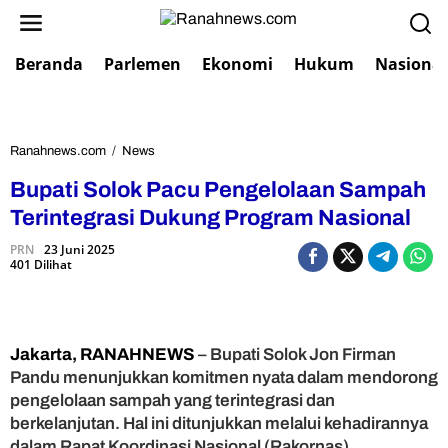
L
e
w
Beranda
Parlemen
Ekonomi
Hukum
Nasional
a
t
i
k
e
Ranahnews.com
/
News
B
k
u
Bupati Solok Pacu Pengelolaan Sampah
o
p
n
a
Terintegrasi Dukung Program Nasional
t
t
e
PRN
23 Juni 2025
i
401 Dilihat
n
S
o
l
o
k
Jakarta, RANAHNEWS
– Bupati Solok Jon Firman
P
Pandu menunjukkan komitmen nyata dalam mendorong
a
pengelolaan sampah yang terintegrasi dan
c
berkelanjutan. Hal ini ditunjukkan melalui kehadirannya
u
dalam Rapat Koordinasi Nasional (Rakornas)