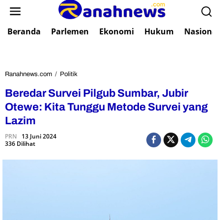
L
e
w
Beranda
Parlemen
Ekonomi
Hukum
Nasional
a
t
i
k
e
Ranahnews.com
/
Politik
B
k
e
Beredar Survei Pilgub Sumbar, Jubir
o
r
n
e
Otewe: Kita Tunggu Metode Survei yang
t
d
Lazim
e
a
n
r
PRN
13 Juni 2024
336 Dilihat
S
u
r
v
e
i
P
i