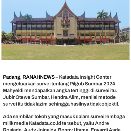
l
g
u
b
S
u
m
b
a
r
,
J
u
Padang, RANAHNEWS
– Katadata Insight Center
b
i
mengeluarkan survei tentang Pilgub Sumbar 2024.
r
Mahyeldi mendapatkan angka tertinggi di survei itu.
O
Jubir Otewe Sumbar, Hendra Alim, menilai metode
t
survei itu tidak lazim sehingga hasilnya tidak objektif.
e
w
Ada sembilan tokoh yang masuk dalam survei lembaga
e
milik media Katadata.co.id tersebut, yaitu Andre
:
Rosiade, Audy Joinaldy, Benny Utama, Epyardi Asda,
K