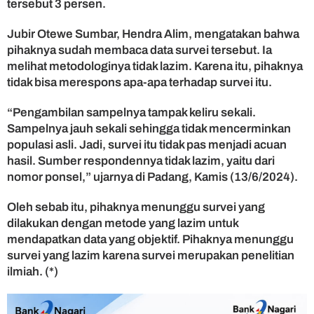
tersebut 3 persen.
a
n
Jubir Otewe Sumbar, Hendra Alim, mengatakan bahwa
g
L
pihaknya sudah membaca data survei tersebut. Ia
a
melihat metodologinya tidak lazim. Karena itu, pihaknya
z
tidak bisa merespons apa-apa terhadap survei itu.
i
m
“Pengambilan sampelnya tampak keliru sekali.
Sampelnya jauh sekali sehingga tidak mencerminkan
populasi asli. Jadi, survei itu tidak pas menjadi acuan
hasil. Sumber respondennya tidak lazim, yaitu dari
nomor ponsel,” ujarnya di Padang, Kamis (13/6/2024).
Oleh sebab itu, pihaknya menunggu survei yang
dilakukan dengan metode yang lazim untuk
mendapatkan data yang objektif. Pihaknya menunggu
survei yang lazim karena survei merupakan penelitian
ilmiah. (*)