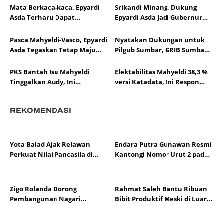
Sumbar 2024
Mata Berkaca-kaca, Epyardi
Srikandi Minang, Dukung
Asda Terharu Dapat
Epyardi Asda Jadi Gubernur
Dukungan Parpol di Pilkada
Sumbar
Pasca Mahyeldi-Vasco, Epyardi
Nyatakan Dukungan untuk
Asda Tegaskan Tetap Maju
Pilgub Sumbar, GRIB Sumbar
Pilgub Sumbar
Siapkan 2.000 Anggota
Antarkan Epyardi Asda ke
PKS Bantah Isu Mahyeldi
Elektabilitas Mahyeldi 38,3 %
KPU
Tinggalkan Audy, Ini
versi Katadata, Ini Respon
Penjelasannya
PKS
REKOMENDASI
Yota Balad Ajak Relawan
Endara Putra Gunawan Resmi
Perkuat Nilai Pancasila di
Kantongi Nomor Urut 2 pada
Kota Pariaman
Penetapan Calon Wali Nagari
Aie Dingin
Zigo Rolanda Dorong
Rahmat Saleh Bantu Ribuan
Pembangunan Nagari
Bibit Produktif Meski di Luar
Berbasis Kajian Mahasiswa
Dapil
KKN UNP