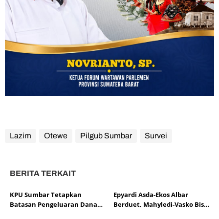
Lazim
Otewe
Pilgub Sumbar
Survei
BERITA TERKAIT
KPU Sumbar Tetapkan
Epyardi Asda-Ekos Albar
Batasan Pengeluaran Dana
Berduet, Mahyledi-Vasko Bisa
Kampanye Pada Pilgub
Tersialir