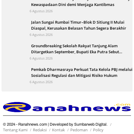
Kewaspadaan Dini demi Menjaga Kantibmas
6 Agustus 2026
Jalan Sungai Rumbai Timur–Blok D Sitiung II Mulai
Diaspal, Kerusakan Belasan Tahun Segera Berakhir
6 Agustus 2026
Groundbreaking Sekolah Rakyat Tanjung Alam
Ditargetkan September, Bupati Eka Putra Sebut
Terbesar di Indonesia
6 Agustus 2026
Pemkab Dharmasraya Perkuat Tata Kelola PBJ melalui
Sosialisasi Regulasi dan Mitigasi Risiko Hukum
6 Agustus 2026
© 2024 - Ranahnews.com | Developed by Sumbarweb Digital.
Tentang Kami
Redaksi
Kontak
Pedoman
Policy