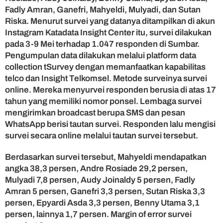
i
Fadly Amran, Ganefri, Mahyeldi, Mulyadi, dan Sutan
t
Riska. Menurut survei yang datanya ditampilkan di akun
a
Instagram Katadata Insight Center itu, survei dilakukan
T
pada 3-9 Mei terhadap 1.047 responden di Sumbar.
u
Pengumpulan data dilakukan melalui platform data
n
collection tSurvey dengan memanfaatkan kapabilitas
g
telco dan Insight Telkomsel. Metode surveinya survei
g
u
online. Mereka menyurvei responden berusia di atas 17
M
tahun yang memiliki nomor ponsel. Lembaga survei
e
mengirimkan broadcast berupa SMS dan pesan
t
WhatsApp berisi tautan survei. Responden lalu mengisi
o
survei secara online melalui tautan survei tersebut.
d
e
Berdasarkan survei tersebut, Mahyeldi mendapatkan
S
u
angka 38,3 persen, Andre Rosiade 29,2 persen,
r
Mulyadi 7,8 persen, Audy Joinaldy 5 persen, Fadly
v
Amran 5 persen, Ganefri 3,3 persen, Sutan Riska 3,3
e
persen, Epyardi Asda 3,3 persen, Benny Utama 3,1
i
persen, lainnya 1,7 persen. Margin of error survei
y