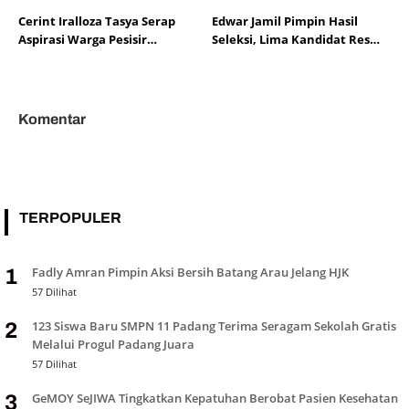
Cerint Iralloza Tasya Serap
Edwar Jamil Pimpin Hasil
Aspirasi Warga Pesisir
Seleksi, Lima Kandidat Resmi
Selatan, BPJS dan Pendidikan
Lolos Pilwana Alahan Panjang
Jadi Perhatian
2026
Komentar
TERPOPULER
Fadly Amran Pimpin Aksi Bersih Batang Arau Jelang HJK
1
57 Dilihat
123 Siswa Baru SMPN 11 Padang Terima Seragam Sekolah Gratis
2
Melalui Progul Padang Juara
57 Dilihat
GeMOY SeJIWA Tingkatkan Kepatuhan Berobat Pasien Kesehatan
3