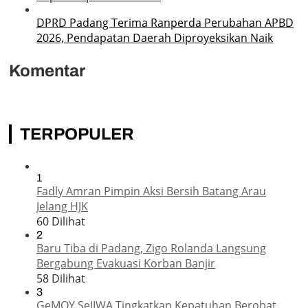
DPRD Padang Terima Ranperda Perubahan APBD
2026, Pendapatan Daerah Diproyeksikan Naik
Komentar
TERPOPULER
1
Fadly Amran Pimpin Aksi Bersih Batang Arau
Jelang HJK
60 Dilihat
2
Baru Tiba di Padang, Zigo Rolanda Langsung
Bergabung Evakuasi Korban Banjir
58 Dilihat
3
GeMOY SeJIWA Tingkatkan Kepatuhan Berobat