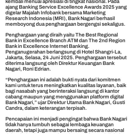
kembali menuai apresiasi di tingkat nasional. Pada
ajang Banking Service Excellence Awards 2025 yang
digelar Majalah Infobank bersama Marketing
Research Indonesia (MRI), Bank Nagari berhasil
memboyong dua penghargaan bergengsi sekaligus.
Penghargaan yang diraih yaitu The Best Regional
Bank in Excellence Branch ATM dan The 2nd Region
Bank in Excellence Internet Banking.
Penganugerahan berlangsung di Hotel Shangri-La,
Jakarta, Selasa, 24 Juni 2025. Penghargaan tersebut
diterima langsung oleh Direktur Keuangan Bank
Nagari, Roni Edrian.
“Penghargaan ini adalah bukti nyata dari komitmen
kami untuk terus meningkatkan kualitas layanan, baik
bagi nasabah yang berinteraksi langsung di kantor
cabang maupun yang menggunakan platform digital
Bank Nagari,” ujar Direktur Utama Bank Nagari, Gusti
Candra, dalam keterangan terpisah.
Pencapaian ini menjadi pengingat bahwa Bank Nagari
tidak hanya tumbuh sebagai lembaga keuangan
daerah, tetapi juga mampu bersaing secara nasional