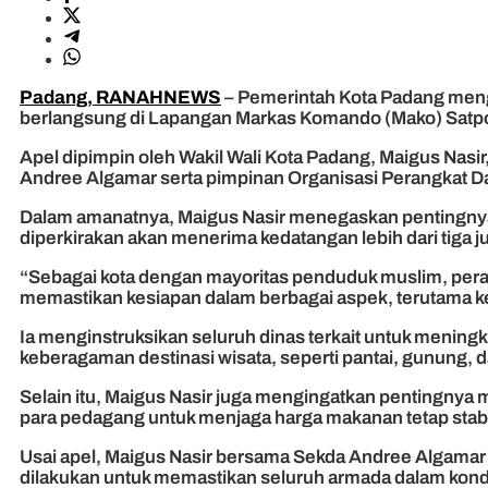
Padang, RANAHNEWS
– Pemerintah Kota Padang mengg
berlangsung di Lapangan Markas Komando (Mako) Satpol 
Apel dipimpin oleh Wakil Wali Kota Padang, Maigus Nasir
Andree Algamar serta pimpinan Organisasi Perangkat D
Dalam amanatnya, Maigus Nasir menegaskan pentingnya
diperkirakan akan menerima kedatangan lebih dari tiga j
“Sebagai kota dengan mayoritas penduduk muslim, perayaa
memastikan kesiapan dalam berbagai aspek, terutama ke
Ia menginstruksikan seluruh dinas terkait untuk menin
keberagaman destinasi wisata, seperti pantai, gunung, d
Selain itu, Maigus Nasir juga mengingatkan pentingnya m
para pedagang untuk menjaga harga makanan tetap stab
Usai apel, Maigus Nasir bersama Sekda Andree Algamar 
dilakukan untuk memastikan seluruh armada dalam kondi