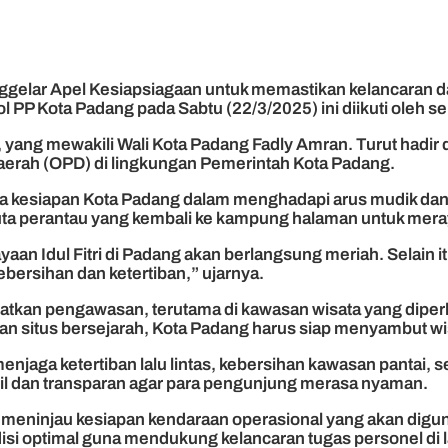
elar Apel Kesiapsiagaan untuk memastikan kelancaran dan
PP Kota Padang pada Sabtu (22/3/2025) ini diikuti oleh se
, yang mewakili Wali Kota Padang Fadly Amran. Turut hadir 
aerah (OPD) di lingkungan Pemerintah Kota Padang.
 kesiapan Kota Padang dalam menghadapi arus mudik dan
uta perantau yang kembali ke kampung halaman untuk meraya
n Idul Fitri di Padang akan berlangsung meriah. Selain itu
bersihan dan ketertiban,” ujarnya.
gkatkan pengawasan, terutama di kawasan wisata yang dip
an situs bersejarah, Kota Padang harus siap menyambut wis
enjaga ketertiban lalu lintas, kebersihan kawasan pantai, s
il dan transparan agar para pengunjung merasa nyaman.
meninjau kesiapan kendaraan operasional yang akan digun
si optimal guna mendukung kelancaran tugas personel di l