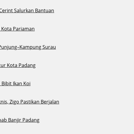
 Cerint Salurkan Bantuan
di Kota Pariaman
u Punjung–Kampung Surau
tur Kota Padang
ibit Ikan Koi
s, Zigo Pastikan Berjalan
bab Banjir Padang