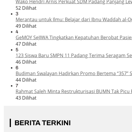
Wako Hendri Arnis Perkuat SDM Padang Panjang Le
52 Dilihat
3
Merantau untuk Ilmu: Belajar dari Ibnu Waddah al-Q
49 Dilihat
4
GeMOY SeJIWA Tingkatkan Kepatuhan Berobat Pasien
47 Dilihat
5
123 Siswa Baru SMPN 11 Padang Terima Seragam Sek
46 Dilihat
6
Budiman Swalayan Hadirkan Promo Bertema “357” 
44 Dilihat
7
Rahmat Saleh Minta Restrukturisasi BUMN Tak Picu 
43 Dilihat
BERITA TERKINI