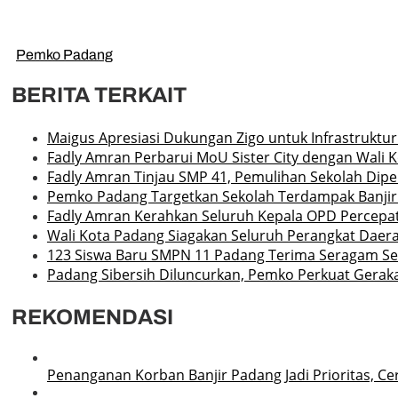
Pemko Padang
BERITA TERKAIT
Maigus Apresiasi Dukungan Zigo untuk Infrastruktu
Fadly Amran Perbarui MoU Sister City dengan Wali 
Fadly Amran Tinjau SMP 41, Pemulihan Sekolah Dipe
Pemko Padang Targetkan Sekolah Terdampak Banjir
Fadly Amran Kerahkan Seluruh Kepala OPD Percepat
Wali Kota Padang Siagakan Seluruh Perangkat Daera
123 Siswa Baru SMPN 11 Padang Terima Seragam Sek
Padang Sibersih Diluncurkan, Pemko Perkuat Gerak
REKOMENDASI
Penanganan Korban Banjir Padang Jadi Prioritas, Ce