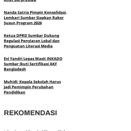
Nanda Satria Pimpin Konsolidasi,
Lemkari Sumbar Siapkan Rakor
Susun Program 2026
Ketua DPRD Sumbar Dukung
Regulasi Penyiaran Lokal dan
Penguatan Literasi Media
Evi Yandri Lepas Wasit INKADO
Sumbar Ikuti Sertifikasi AKF
Bangladesh
Muhidi: Kepala Sekolah Harus
Jadi Pemimpin Perubahan
Pendidikan
REKOMENDASI