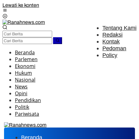
Lewati ke konten
Tentang Kami
Redaksi
Kontak
Pedoman
Beranda
Policy
Parlemen
Ekonomi
Hukum
Nasional
News
Opini
Pendidikan
Politik
Pariwisata
Beranda