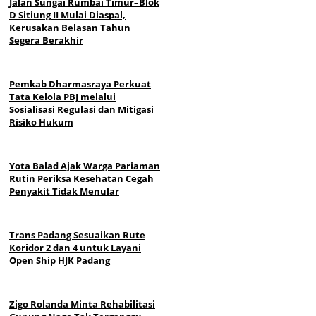
Jalan Sungai Rumbai Timur–Blok
D Sitiung II Mulai Diaspal,
Kerusakan Belasan Tahun
Segera Berakhir
Pemkab Dharmasraya Perkuat
Tata Kelola PBJ melalui
Sosialisasi Regulasi dan Mitigasi
Risiko Hukum
Yota Balad Ajak Warga Pariaman
Rutin Periksa Kesehatan Cegah
Penyakit Tidak Menular
Trans Padang Sesuaikan Rute
Koridor 2 dan 4 untuk Layani
Open Ship HJK Padang
Zigo Rolanda Minta Rehabilitasi