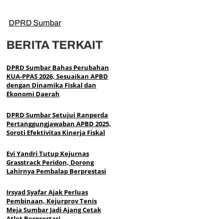
DPRD Sumbar
BERITA TERKAIT
DPRD Sumbar Bahas Perubahan
KUA-PPAS 2026, Sesuaikan APBD
dengan Dinamika Fiskal dan
Ekonomi Daerah
DPRD Sumbar Setujui Ranperda
Pertanggungjawaban APBD 2025,
Soroti Efektivitas Kinerja Fiskal
Evi Yandri Tutup Kejurnas
Grasstrack Peridon, Dorong
Lahirnya Pembalap Berprestasi
Irsyad Syafar Ajak Perluas
Pembinaan, Kejurprov Tenis
Meja Sumbar Jadi Ajang Cetak
Atlet Berprestasi