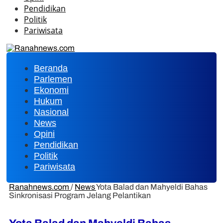
Pendidikan
Politik
Pariwisata
Beranda
Parlemen
Ekonomi
Hukum
Nasional
News
Opini
Pendidikan
Politik
Pariwisata
Ranahnews.com
/
News
Yota Balad dan Mahyeldi Bahas
Sinkronisasi Program Jelang Pelantikan