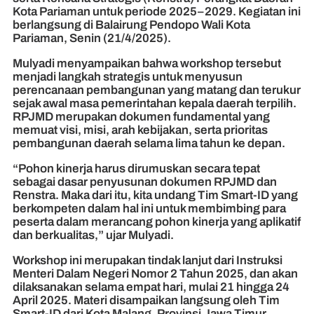
Kota Pariaman untuk periode 2025–2029. Kegiatan ini
berlangsung di Balairung Pendopo Wali Kota
Pariaman, Senin (21/4/2025).
Mulyadi menyampaikan bahwa workshop tersebut
menjadi langkah strategis untuk menyusun
perencanaan pembangunan yang matang dan terukur
sejak awal masa pemerintahan kepala daerah terpilih.
RPJMD merupakan dokumen fundamental yang
memuat visi, misi, arah kebijakan, serta prioritas
pembangunan daerah selama lima tahun ke depan.
“Pohon kinerja harus dirumuskan secara tepat
sebagai dasar penyusunan dokumen RPJMD dan
Renstra. Maka dari itu, kita undang Tim Smart-ID yang
berkompeten dalam hal ini untuk membimbing para
peserta dalam merancang pohon kinerja yang aplikatif
dan berkualitas,” ujar Mulyadi.
Workshop ini merupakan tindak lanjut dari Instruksi
Menteri Dalam Negeri Nomor 2 Tahun 2025, dan akan
dilaksanakan selama empat hari, mulai 21 hingga 24
April 2025. Materi disampaikan langsung oleh Tim
Smart-ID dari Kota Malang, Provinsi Jawa Timur.