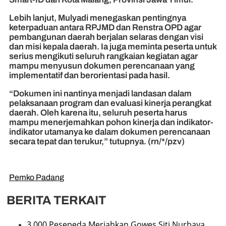
Lebih lanjut, Mulyadi menegaskan pentingnya
keterpaduan antara RPJMD dan Renstra OPD agar
pembangunan daerah berjalan selaras dengan visi
dan misi kepala daerah. Ia juga meminta peserta untuk
serius mengikuti seluruh rangkaian kegiatan agar
mampu menyusun dokumen perencanaan yang
implementatif dan berorientasi pada hasil.
“Dokumen ini nantinya menjadi landasan dalam
pelaksanaan program dan evaluasi kinerja perangkat
daerah. Oleh karena itu, seluruh peserta harus
mampu menerjemahkan pohon kinerja dan indikator-
indikator utamanya ke dalam dokumen perencanaan
secara tepat dan terukur,” tutupnya. (rn/*/pzv)
Pemko Padang
BERITA TERKAIT
3.000 Pesepeda Meriahkan Gowes Siti Nurbaya