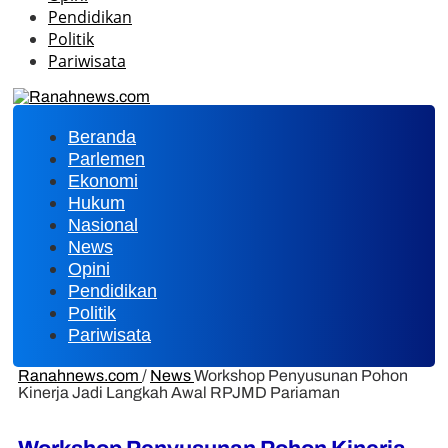
Pendidikan
Politik
Pariwisata
Beranda
Parlemen
Ekonomi
Hukum
Nasional
News
Opini
Pendidikan
Politik
Pariwisata
Ranahnews.com
/
News
Workshop Penyusunan Pohon
Kinerja Jadi Langkah Awal RPJMD Pariaman