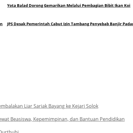
Yota Balad Dorong Gemarikan Melalui Pembagian Bibit Ikan Koi
an
JPS Desak Pemerintah Cabut Izin Tambang Penyebab Banjir Pada
alakan Liar Sariak Bayang ke Kejari Solok
ewat Beasiswa, Kepemimpinan, dan Bantuan Pendidikan
Qurthubi