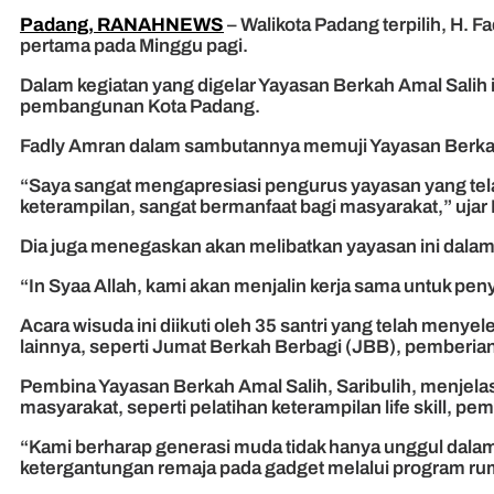
Padang, RANAHNEWS
– Walikota Padang terpilih, H.
pertama pada Minggu pagi.
Dalam kegiatan yang digelar Yayasan Berkah Amal Salih
pembangunan Kota Padang.
Fadly Amran dalam sambutannya memuji Yayasan Berkah 
“Saya sangat mengapresiasi pengurus yayasan yang tela
keterampilan, sangat bermanfaat bagi masyarakat,” ujar 
Dia juga menegaskan akan melibatkan yayasan ini dala
“In Syaa Allah, kami akan menjalin kerja sama untuk p
Acara wisuda ini diikuti oleh 35 santri yang telah menyel
lainnya, seperti Jumat Berkah Berbagi (JBB), pemberia
Pembina Yayasan Berkah Amal Salih, Saribulih, menjel
masyarakat, seperti pelatihan keterampilan life skill,
“Kami berharap generasi muda tidak hanya unggul dalam a
ketergantungan remaja pada gadget melalui program ruma