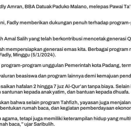
 Fadly Amran, BBA Datuak Paduko Malano, melepas Pawai Ta’
 ini, Fadly memberikan dukungan penuh terhadap program-
Amal Salih yang telah berkontribusi mencetak generasi Q
h mempersiapkan generasi emas kita. Berbagai program me
Fadly, Minggu (5/1/2024).
m program-program unggulan Pemerintah kota Padang, ter
enyaluran beasiswa dan program lainnya demi kemajuan pend
esaikan hafalan 2 hingga 7 juz Al-Qur’an tanpa biaya. Selain
n santunan kepada anak yatim, dan bantuan kepada dhuafa.
askan bahwa selain program Tahfizh, yayasan juga menja
 pembentukan rumah baca, dan kegiatan pemberdayaan ekono
gama, tetapi juga memiliki keterampilan hidup yang multita
h baca,” ujar Saribulih.