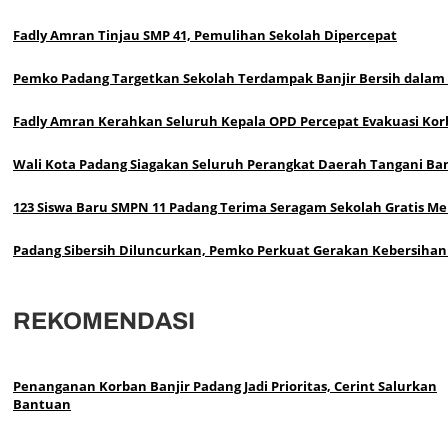
Fadly Amran Tinjau SMP 41, Pemulihan Sekolah Dipercepat
Pemko Padang Targetkan Sekolah Terdampak Banjir Bersih dalam
Fadly Amran Kerahkan Seluruh Kepala OPD Percepat Evakuasi Korb
Wali Kota Padang Siagakan Seluruh Perangkat Daerah Tangani Ban
123 Siswa Baru SMPN 11 Padang Terima Seragam Sekolah Gratis Mel
Padang Sibersih Diluncurkan, Pemko Perkuat Gerakan Kebersihan
REKOMENDASI
Penanganan Korban Banjir Padang Jadi Prioritas, Cerint Salurkan
Bantuan