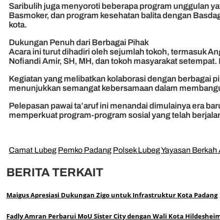
Saribulih juga menyoroti beberapa program unggulan ya
Basmoker, dan program kesehatan balita dengan Basdag
kota.
Dukungan Penuh dari Berbagai Pihak
Acara ini turut dihadiri oleh sejumlah tokoh, termasu
Nofiandi Amir, SH, MH, dan tokoh masyarakat setempat
Kegiatan yang melibatkan kolaborasi dengan berbagai
menunjukkan semangat kebersamaan dalam membangun 
Pelepasan pawai ta’aruf ini menandai dimulainya era b
memperkuat program-program sosial yang telah berjalan.
Camat Lubeg
Pemko Padang
Polsek Lubeg
Yayasan Berkah 
BERITA TERKAIT
Maigus Apresiasi Dukungan Zigo untuk Infrastruktur Kota Padang
Fadly Amran Perbarui MoU Sister City dengan Wali Kota Hildeshei