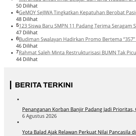
50 Dilihat
4
GeMOY SeJIWA Tingkatkan Kepatuhan Berobat Pasie
48 Dilihat
5
123 Siswa Baru SMPN 11 Padang Terima Seragam Se
47 Dilihat
6
Budiman Swalayan Hadirkan Promo Bertema “357”
46 Dilihat
7
Rahmat Saleh Minta Restrukturisasi BUMN Tak Pic
44 Dilihat
BERITA TERKINI
Penanganan Korban Banjir Padang Jadi Prioritas,
6 Agustus 2026
Yota Balad Ajak Relawan Perkuat Nilai Pancasila 