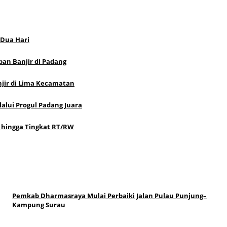
 Dua Hari
an Banjir di Padang
jir di Lima Kecamatan
alui Progul Padang Juara
 hingga Tingkat RT/RW
Pemkab Dharmasraya Mulai Perbaiki Jalan Pulau Punjung–
Kampung Surau