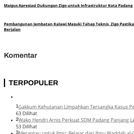
Maigus Apresiasi Dukungan Zigo untuk Infrastruktur Kota Padang
Pembangunan Jembatan Kalawi Masuki Tahap Teknis, Zigo Pastik
Berjalan
Komentar
TERPOPULER
1
Gakkum Kehutanan Limpahkan Tersangka Kasus Pemb
63 Dilihat
2
Wako Hendri Arnis Perkuat SDM Padang Panjang L
53 Dilihat
3
Merantau untuk Ilmu: Belajar dari Ibnu Waddah al-