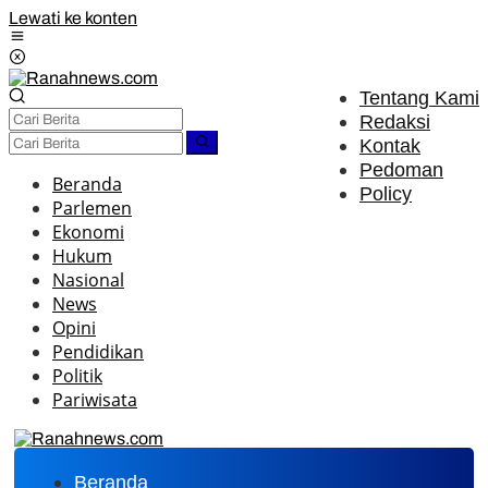
Lewati ke konten
Tentang Kami
Redaksi
Kontak
Pedoman
Beranda
Policy
Parlemen
Ekonomi
Hukum
Nasional
News
Opini
Pendidikan
Politik
Pariwisata
Beranda