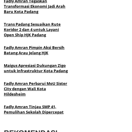
Fadly Amran Tegaskan
Transformasi Ekonomi Jadi Arah
Baru Kota Padang
Trans Padang Sesuaikan Rute
Koridor 2 dan 4 untuk Layani
Open Ship HJK Padang
Fadly Amran Pimpin Aksi Bersih
Batang Arau Jelang HJK
Maigus Apresiasi Dukungan Zigo
untuk Infrastruktur Kota Padang
Fadly Amran Perbarui MoU Sister
City dengan Wali Kota
Hildesheim
Fadly Amran Tinjau SMP 41,
Pemulihan Sekolah Dipercepat