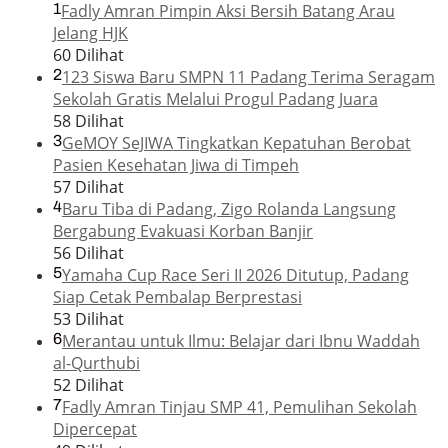
1
Fadly Amran Pimpin Aksi Bersih Batang Arau
Jelang HJK
60 Dilihat
2
123 Siswa Baru SMPN 11 Padang Terima Seragam
Sekolah Gratis Melalui Progul Padang Juara
58 Dilihat
3
GeMOY SeJIWA Tingkatkan Kepatuhan Berobat
Pasien Kesehatan Jiwa di Timpeh
57 Dilihat
4
Baru Tiba di Padang, Zigo Rolanda Langsung
Bergabung Evakuasi Korban Banjir
56 Dilihat
5
Yamaha Cup Race Seri II 2026 Ditutup, Padang
Siap Cetak Pembalap Berprestasi
53 Dilihat
6
Merantau untuk Ilmu: Belajar dari Ibnu Waddah
al-Qurthubi
52 Dilihat
7
Fadly Amran Tinjau SMP 41, Pemulihan Sekolah
Dipercepat