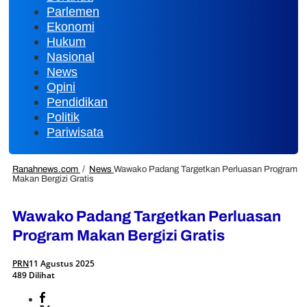
Parlemen
Ekonomi
Hukum
Nasional
News
Opini
Pendidikan
Politik
Pariwisata
Ranahnews.com
/
News
Wawako Padang Targetkan Perluasan Program
Makan Bergizi Gratis
Wawako Padang Targetkan Perluasan
Program Makan Bergizi Gratis
PRN
11 Agustus 2025
489 Dilihat