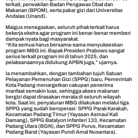
terkait, perwakilan Badan Pengawas Obat dan
Makanan (BPOM), serta pakar gizi dari Universitas
Andalas (Unand).
Maigus menegaskan, seluruh pihak terkait harus
bekerja ekstra agar program ini benar-benar memberi
dampak nyata bagi masyarakat.
“Kita semua harus bersama-sama menyukseskan
program MBG ini. Bapak Presiden Prabowo sangat
serius terkait program ini di tahun 2025, dan
pelaksanaannya didukung APBN juga,” ujarnya.
Ia menambahkan, dengan tambahan tujuh Satuan
Pelayanan Pemenuhan Gizi (SPPG) baru, Pemerintah
Kota Padang menargetkan cakupan penerima
manfaat semakin luas, sehingga akses makanan
bergizi dapat dirasakan merata di seluruh wilayah
kota. Saat ini, penyaluran MBG dilakukan melalui tiga
SPPG yang sudah beroperasi: SPPG Parak Karakah,
Kecamatan Padang Timur (Yayasan Asmaul Kali
Damang), SPPG Batalyon Infanteri 133, Kecamatan
Padang Utara (BGN), dan SPPG Purus, Kecamatan
Padang Barat (Yayasan Pundi Amal Nusantara).