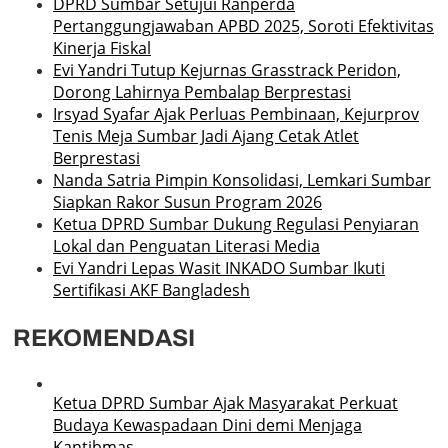
DPRD Sumbar Setujui Ranperda
Pertanggungjawaban APBD 2025, Soroti Efektivitas
Kinerja Fiskal
Evi Yandri Tutup Kejurnas Grasstrack Peridon,
Dorong Lahirnya Pembalap Berprestasi
Irsyad Syafar Ajak Perluas Pembinaan, Kejurprov
Tenis Meja Sumbar Jadi Ajang Cetak Atlet
Berprestasi
Nanda Satria Pimpin Konsolidasi, Lemkari Sumbar
Siapkan Rakor Susun Program 2026
Ketua DPRD Sumbar Dukung Regulasi Penyiaran
Lokal dan Penguatan Literasi Media
Evi Yandri Lepas Wasit INKADO Sumbar Ikuti
Sertifikasi AKF Bangladesh
REKOMENDASI
Ketua DPRD Sumbar Ajak Masyarakat Perkuat
Budaya Kewaspadaan Dini demi Menjaga
Kantibmas