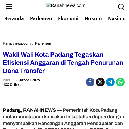
L
e
w
Beranda
Parlemen
Ekonomi
Hukum
Nasional
a
t
i
k
e
Ranahnews.com
/
Parlemen
W
k
a
Wakil Wali Kota Padang Tegaskan
o
k
n
i
Efisiensi Anggaran di Tengah Penurunan
t
l
Dana Transfer
e
W
n
a
PRN
13 Oktober 2025
422 Dilihat
l
i
K
o
t
Padang, RANAHNEWS
— Pemerintah Kota Padang
a
mulai menata arah kebijakan fiskal tahun depan dengan
P
menyampaikan Rancangan Anggaran Pendapatan dan
a