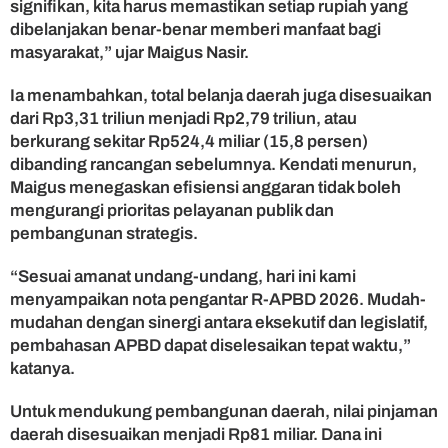
signifikan, kita harus memastikan setiap rupiah yang
g
dibelanjakan benar-benar memberi manfaat bagi
g
masyarakat,” ujar Maigus Nasir.
a
r
Ia menambahkan, total belanja daerah juga disesuaikan
a
n
dari Rp3,31 triliun menjadi Rp2,79 triliun, atau
d
berkurang sekitar Rp524,4 miliar (15,8 persen)
i
dibanding rancangan sebelumnya. Kendati menurun,
T
Maigus menegaskan efisiensi anggaran tidak boleh
e
mengurangi prioritas pelayanan publik dan
n
pembangunan strategis.
g
a
“Sesuai amanat undang-undang, hari ini kami
h
P
menyampaikan nota pengantar R-APBD 2026. Mudah-
e
mudahan dengan sinergi antara eksekutif dan legislatif,
n
pembahasan APBD dapat diselesaikan tepat waktu,”
u
katanya.
r
u
Untuk mendukung pembangunan daerah, nilai pinjaman
n
daerah disesuaikan menjadi Rp81 miliar. Dana ini
a