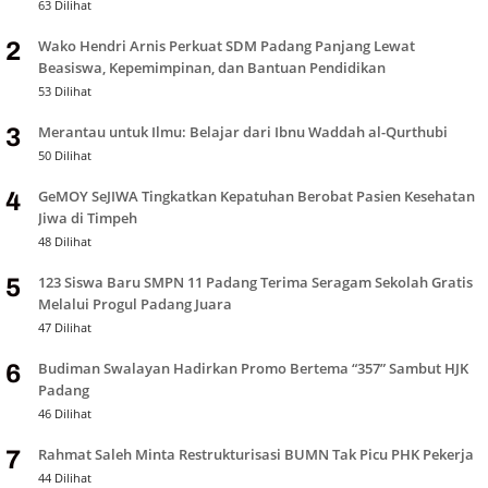
63 Dilihat
Wako Hendri Arnis Perkuat SDM Padang Panjang Lewat
2
Beasiswa, Kepemimpinan, dan Bantuan Pendidikan
53 Dilihat
Merantau untuk Ilmu: Belajar dari Ibnu Waddah al-Qurthubi
3
50 Dilihat
GeMOY SeJIWA Tingkatkan Kepatuhan Berobat Pasien Kesehatan
4
Jiwa di Timpeh
48 Dilihat
123 Siswa Baru SMPN 11 Padang Terima Seragam Sekolah Gratis
5
Melalui Progul Padang Juara
47 Dilihat
Budiman Swalayan Hadirkan Promo Bertema “357” Sambut HJK
6
Padang
46 Dilihat
Rahmat Saleh Minta Restrukturisasi BUMN Tak Picu PHK Pekerja
7
44 Dilihat