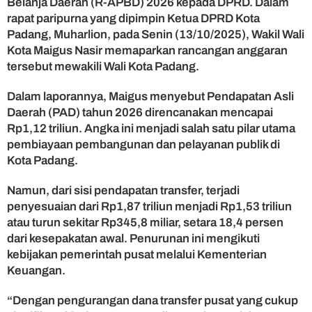
Belanja Daerah (R-APBD) 2026 kepada DPRD. Dalam
d
a
rapat paripurna yang dipimpin Ketua DPRD Kota
n
Padang, Muharlion, pada Senin (13/10/2025), Wakil Wali
g
Kota Maigus Nasir memaparkan rancangan anggaran
T
tersebut mewakili Wali Kota Padang.
e
g
Dalam laporannya, Maigus menyebut Pendapatan Asli
a
Daerah (PAD) tahun 2026 direncanakan mencapai
s
Rp1,12 triliun. Angka ini menjadi salah satu pilar utama
k
a
pembiayaan pembangunan dan pelayanan publik di
n
Kota Padang.
E
f
Namun, dari sisi pendapatan transfer, terjadi
i
penyesuaian dari Rp1,87 triliun menjadi Rp1,53 triliun
s
atau turun sekitar Rp345,8 miliar, setara 18,4 persen
i
dari kesepakatan awal. Penurunan ini mengikuti
e
kebijakan pemerintah pusat melalui Kementerian
n
s
Keuangan.
i
A
“Dengan pengurangan dana transfer pusat yang cukup
n