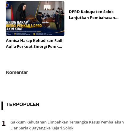
DPR RI
DPRD Kabupaten Solok
Lanjutkan Pembahasan
Empat Ranperda ke Tingkat
Pansus
Annisa Harap Kehadiran Fadli
Aulia Perkuat Sinergi Pemkab
dan DPRD Dharmasraya
Komentar
TERPOPULER
Gakkum Kehutanan Limpahkan Tersangka Kasus Pembalakan
1
Liar Sariak Bayang ke Kejari Solok