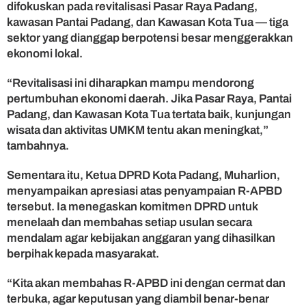
difokuskan pada revitalisasi Pasar Raya Padang,
n
D
kawasan Pantai Padang, dan Kawasan Kota Tua — tiga
a
sektor yang dianggap berpotensi besar menggerakkan
n
ekonomi lokal.
a
T
“Revitalisasi ini diharapkan mampu mendorong
r
pertumbuhan ekonomi daerah. Jika Pasar Raya, Pantai
a
Padang, dan Kawasan Kota Tua tertata baik, kunjungan
n
s
wisata dan aktivitas UMKM tentu akan meningkat,”
f
tambahnya.
e
r
Sementara itu, Ketua DPRD Kota Padang, Muharlion,
menyampaikan apresiasi atas penyampaian R-APBD
tersebut. Ia menegaskan komitmen DPRD untuk
menelaah dan membahas setiap usulan secara
mendalam agar kebijakan anggaran yang dihasilkan
berpihak kepada masyarakat.
“Kita akan membahas R-APBD ini dengan cermat dan
terbuka, agar keputusan yang diambil benar-benar