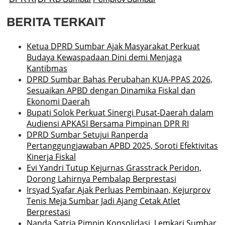
BERITA TERKAIT
Ketua DPRD Sumbar Ajak Masyarakat Perkuat
Budaya Kewaspadaan Dini demi Menjaga
Kantibmas
DPRD Sumbar Bahas Perubahan KUA-PPAS 2026,
Sesuaikan APBD dengan Dinamika Fiskal dan
Ekonomi Daerah
Bupati Solok Perkuat Sinergi Pusat-Daerah dalam
Audiensi APKASI Bersama Pimpinan DPR RI
DPRD Sumbar Setujui Ranperda
Pertanggungjawaban APBD 2025, Soroti Efektivitas
Kinerja Fiskal
Evi Yandri Tutup Kejurnas Grasstrack Peridon,
Dorong Lahirnya Pembalap Berprestasi
Irsyad Syafar Ajak Perluas Pembinaan, Kejurprov
Tenis Meja Sumbar Jadi Ajang Cetak Atlet
Berprestasi
Nanda Satria Pimpin Konsolidasi, Lemkari Sumbar