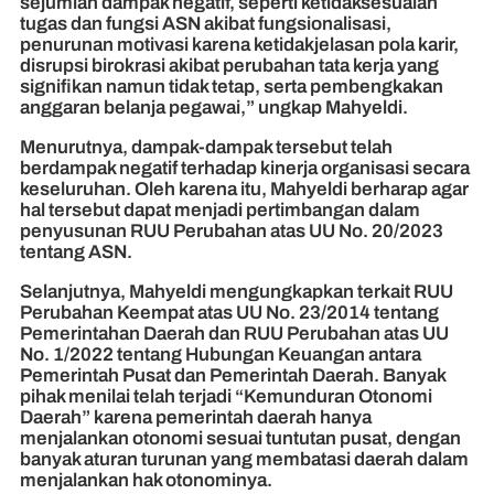
sejumlah dampak negatif, seperti ketidaksesuaian
tugas dan fungsi ASN akibat fungsionalisasi,
penurunan motivasi karena ketidakjelasan pola karir,
disrupsi birokrasi akibat perubahan tata kerja yang
signifikan namun tidak tetap, serta pembengkakan
anggaran belanja pegawai,” ungkap Mahyeldi.
Menurutnya, dampak-dampak tersebut telah
berdampak negatif terhadap kinerja organisasi secara
keseluruhan. Oleh karena itu, Mahyeldi berharap agar
hal tersebut dapat menjadi pertimbangan dalam
penyusunan RUU Perubahan atas UU No. 20/2023
tentang ASN.
Selanjutnya, Mahyeldi mengungkapkan terkait RUU
Perubahan Keempat atas UU No. 23/2014 tentang
Pemerintahan Daerah dan RUU Perubahan atas UU
No. 1/2022 tentang Hubungan Keuangan antara
Pemerintah Pusat dan Pemerintah Daerah. Banyak
pihak menilai telah terjadi “Kemunduran Otonomi
Daerah” karena pemerintah daerah hanya
menjalankan otonomi sesuai tuntutan pusat, dengan
banyak aturan turunan yang membatasi daerah dalam
menjalankan hak otonominya.