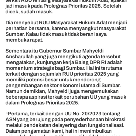
terkait RUU tentang Masyarakat Hukum Adat, apakah
jadi masuk pada Prolegnas Prioritas 2025. Setelah
dicek, sudah masuk.
Dia menyebut RUU Masyarakat Hukum Adat menjadi
perhatian bersama, karena menyangkut masyarakat
Sumbar. Kalau tidak masuk tidak berani saya
membuka rapat.
Sementara itu Gubernur Sumbar Mahyeldi
Ansharullah yang juga mengikuti agenda tersebut
mengatakan, kunjungan kerja Baleg DPR RI adalah
momentum strategis bagi Sumbar. Hal ini terutama
terkait dengan sejumlah RUU prioritas 2025 yang
memiliki potensi besar untuk mendorong
pengembangan sektor ekonomi utama di Sumbar.
Namun demikian, Mahyeldi juga mengemukakan
beberapa aspirasi terkait perubahan UU yang masuk
dalam Prolegnas Prioritas 2025.
“Pertama, terkait dengan UU No. 20/2023 tentang
ASN yang berujung pada penyederhanaan birokrasi
melalui pendekatan delayering dan fungsionalisasi.
Dalam pengamatan kami, hal ini menimbulkan