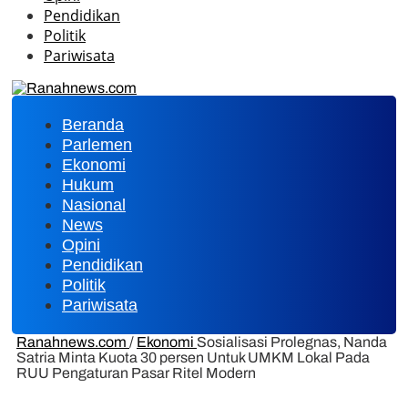
Pendidikan
Politik
Pariwisata
Beranda
Parlemen
Ekonomi
Hukum
Nasional
News
Opini
Pendidikan
Politik
Pariwisata
Ranahnews.com
/
Ekonomi
Sosialisasi Prolegnas, Nanda
Satria Minta Kuota 30 persen Untuk UMKM Lokal Pada
RUU Pengaturan Pasar Ritel Modern