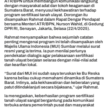
ATR/BPN untuk membangun komunikasi langsung
dengan masyarakat adat dan tokoh keagamaan di
Sumatera Barat, menyusul kekhawatiran terhadap
program sertifikasi tanah ulayat. Dorongan itu
disampaikan Rahmat dalam Rapat Dengar Pendapat
bersama Menteri ATR/BPN, Nurson Wahid, di Gedung
DPR RI, Senayan, Jakarta, Selasa (22/4/2025).
Rahmat menyampaikan bahwa sejumlah catatan
penting mengenai program ini telah disampaikan oleh
Majelis Ulama Indonesia (MUI) Sumbar melalui surat
resmi yang ia terima. Ia pun menilai perlunya
pendekatan dialogis agar pelaksanaan sertifikasi
tanah ulayat berjalan selaras dengan nilai-nilai adat
dan kearifan lokal.
“Surat dari MUI ini sudah saya teruskan ke Bu Reska
karena beliau cukup memahami dinamika di Sumatera
Barat. Intinya, ada kekhawatiran dan keberatan yang
patut ditindaklanjuti secara bijaksana,” ujar Rahmat.
Ia menegaskan, keberhasilan program sertifikasi
tanah ulayat sangat bergantung pada komunikasi
terbuka antara pemerintah pusat dan masyarakat