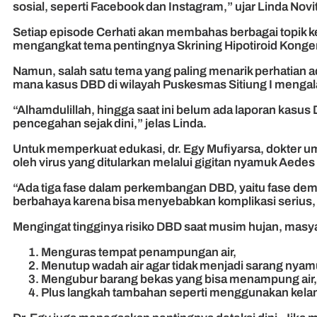
sosial, seperti Facebook dan Instagram,” ujar Linda No
Setiap episode Cerhati akan membahas berbagai topik ke
mengangkat tema pentingnya Skrining Hipotiroid Kongenit
Namun, salah satu tema yang paling menarik perhatian 
mana kasus DBD di wilayah Puskesmas Sitiung I mengala
“Alhamdulillah, hingga saat ini belum ada laporan kasu
pencegahan sejak dini,” jelas Linda.
Untuk memperkuat edukasi, dr. Egy Mufiyarsa, dokter 
oleh virus yang ditularkan melalui gigitan nyamuk Aedes ae
“Ada tiga fase dalam perkembangan DBD, yaitu fase demam,
berbahaya karena bisa menyebabkan komplikasi serius, s
Mengingat tingginya risiko DBD saat musim hujan, masy
Menguras tempat penampungan air,
Menutup wadah air agar tidak menjadi sarang nyam
Mengubur barang bekas yang bisa menampung air,
Plus langkah tambahan seperti menggunakan kelam