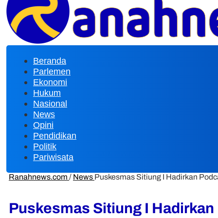
Beranda
Parlemen
Ekonomi
Hukum
Nasional
News
Opini
Pendidikan
Politik
Pariwisata
Ranahnews.com
/
News
Puskesmas Sitiung I Hadirkan Podcas
Puskesmas Sitiung I Hadirkan 