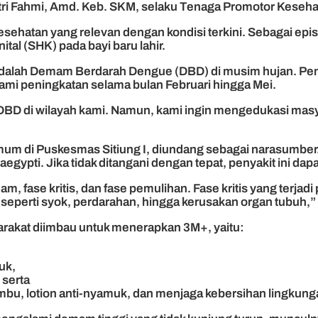
vitri Fahmi, Amd. Keb. SKM, selaku Tenaga Promotor Keseha
sehatan yang relevan dengan kondisi terkini. Sebagai epi
al (SHK) pada bayi baru lahir.
adalah Demam Berdarah Dengue (DBD) di musim hujan. Pemil
mi peningkatan selama bulan Februari hingga Mei.
s DBD di wilayah kami. Namun, kami ingin mengedukasi mas
umum di Puskesmas Sitiung I, diundang sebagai narasumbe
gypti. Jika tidak ditangani dengan tepat, penyakit ini dapat
 fase kritis, dan fase pemulihan. Fase kritis yang terjadi 
eperti syok, perdarahan, hingga kerusakan organ tubuh,” t
arakat diimbau untuk menerapkan 3M+, yaitu:
uk,
 serta
bu, lotion anti-nyamuk, dan menjaga kebersihan lingkung