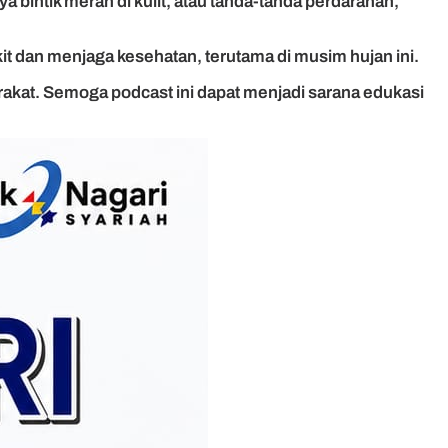
 bintik merah di kulit, atau tanda-tanda perdarahan,
t dan menjaga kesehatan, terutama di musim hujan ini.
kat. Semoga podcast ini dapat menjadi sarana edukasi