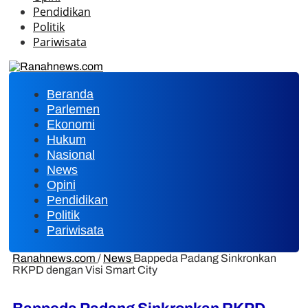
Pendidikan
Politik
Pariwisata
Beranda
Parlemen
Ekonomi
Hukum
Nasional
News
Opini
Pendidikan
Politik
Pariwisata
Ranahnews.com
/
News
Bappeda Padang Sinkronkan
RKPD dengan Visi Smart City