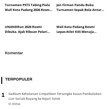
Turnamen PSTS Tabing Piala
Jon Firman Pandu Buka
Wali Kota Padang 2026 Resmi
Turnamen Sepak Bola Antar
Bergulir, Diikuti 16 Klub KU-14
Klub Sumbar 2026
UNANDRun 2026 Resmi
Wali Kota Padang Resmi
Dibuka, Ajak Ribuan Pelari
Lepas Atlet KIIS Menuju
Semarakkan Dies Natalis Ke-
Pariaman Open 2026
70 Universitas Andalas
Komentar
TERPOPULER
Gakkum Kehutanan Limpahkan Tersangka Kasus Pembalakan
1
Liar Sariak Bayang ke Kejari Solok
61 Dilihat