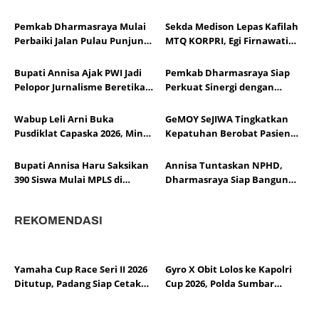
Pemkab Dharmasraya Mulai
Sekda Medison Lepas Kafilah
Perbaiki Jalan Pulau Punjung–
MTQ KORPRI, Egi Firnawati
Kampung Surau
Siap Wakili Sumbar di Tingkat
Nasional
Bupati Annisa Ajak PWI Jadi
Pemkab Dharmasraya Siap
Pelopor Jurnalisme Beretika
Perkuat Sinergi dengan
di Tengah Perkembangan AI
LKAAM di Bawah
Kepemimpinan Marlon
Wabup Leli Arni Buka
GeMOY SeJIWA Tingkatkan
Martua
Pusdiklat Capaska 2026, Minta
Kepatuhan Berobat Pasien
Peserta Siap Emban Tugas
Kesehatan Jiwa di Timpeh
Negara
Bupati Annisa Haru Saksikan
Annisa Tuntaskan NPHD,
390 Siswa Mulai MPLS di
Dharmasraya Siap Bangun
Sekolah Rakyat Dharmasraya
Sekolah Nasional Terintegrasi
REKOMENDASI
Yamaha Cup Race Seri II 2026
Gyro X Obit Lolos ke Kapolri
Ditutup, Padang Siap Cetak
Cup 2026, Polda Sumbar
Pembalap Berprestasi
Perkuat Pembinaan Esports