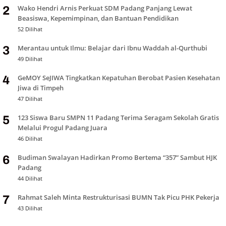
Wako Hendri Arnis Perkuat SDM Padang Panjang Lewat
2
Beasiswa, Kepemimpinan, dan Bantuan Pendidikan
52 Dilihat
Merantau untuk Ilmu: Belajar dari Ibnu Waddah al-Qurthubi
3
49 Dilihat
GeMOY SeJIWA Tingkatkan Kepatuhan Berobat Pasien Kesehatan
4
Jiwa di Timpeh
47 Dilihat
123 Siswa Baru SMPN 11 Padang Terima Seragam Sekolah Gratis
5
Melalui Progul Padang Juara
46 Dilihat
Budiman Swalayan Hadirkan Promo Bertema “357” Sambut HJK
6
Padang
44 Dilihat
Rahmat Saleh Minta Restrukturisasi BUMN Tak Picu PHK Pekerja
7
43 Dilihat