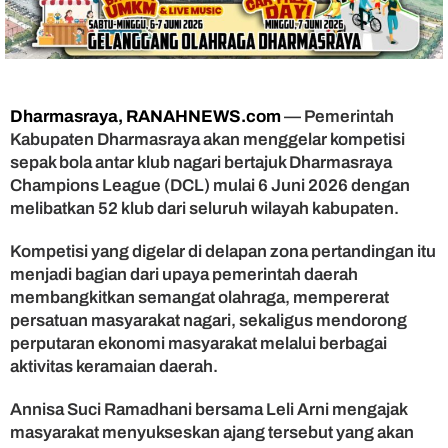
6
J
u
n
i
Dharmasraya, RANAHNEWS.com
— Pemerintah
2
0
Kabupaten Dharmasraya akan menggelar kompetisi
2
sepak bola antar klub nagari bertajuk Dharmasraya
6
Champions League (DCL) mulai 6 Juni 2026 dengan
melibatkan 52 klub dari seluruh wilayah kabupaten.
Kompetisi yang digelar di delapan zona pertandingan itu
menjadi bagian dari upaya pemerintah daerah
membangkitkan semangat olahraga, mempererat
persatuan masyarakat nagari, sekaligus mendorong
perputaran ekonomi masyarakat melalui berbagai
aktivitas keramaian daerah.
Annisa Suci Ramadhani bersama Leli Arni mengajak
masyarakat menyukseskan ajang tersebut yang akan