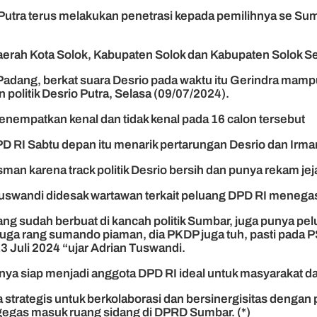
Putra terus melakukan penetrasi kepada pemilihnya se Su
 daerah Kota Solok, Kabupaten Solok dan Kabupaten Solok S
a Padang, berkat suara Desrio pada waktu itu Gerindra ma
 politik Desrio Putra, Selasa (09/07/2024).
menempatkan kenal dan tidak kenal pada 16 calon tersebut
D RI Sabtu depan itu menarik pertarungan Desrio dan Irm
man karena track politik Desrio bersih dan punya rekam jeja
swandi didesak wartawan terkait peluang DPD RI menegask
g sudah berbuat di kancah politik Sumbar, juga punya pel
juga rang sumando piaman, dia PKDP juga tuh, pasti pada 
 Juli 2024 “ujar Adrian Tuswandi.
inya siap menjadi anggota DPD RI ideal untuk masyarakat d
 strategis untuk berkolaborasi dan bersinergisitas dengan
gegas masuk ruang sidang di DPRD Sumbar. (*)