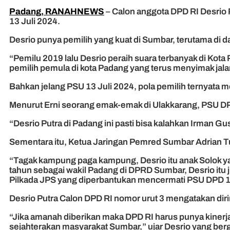
Padang, RANAHNEWS
– Calon anggota DPD RI Desrio 
13 Juli 2024.
Desrio punya pemilih yang kuat di Sumbar, terutama di
“Pemilu 2019 lalu Desrio peraih suara terbanyak di Kot
pemilih pemula di kota Padang yang terus menyimak jalan
Bahkan jelang PSU 13 Juli 2024, pola pemilih ternyata 
Menurut Erni seorang emak-emak di Ulakkarang, PSU DP
“Desrio Putra di Padang ini pasti bisa kalahkan Irman Gus
Sementara itu, Ketua Jaringan Pemred Sumbar Adrian Tu
“Tagak kampung paga kampung, Desrio itu anak Solok yan
tahun sebagai wakil Padang di DPRD Sumbar, Desrio itu 
Pilkada JPS yang diperbantukan mencermati PSU DPD 13
Desrio Putra Calon DPD RI nomor urut 3 mengatakan dir
“Jika amanah diberikan maka DPD RI harus punya kinerja
sejahterakan masyarakat Sumbar,” ujar Desrio yang ber