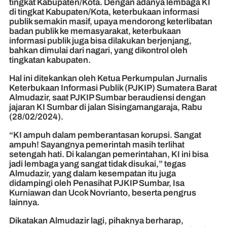
tingkat Kabupaten/Kota. Dengan adanya lembaga KI
di tingkat Kabupaten/Kota, keterbukaan informasi
publik semakin masif, upaya mendorong keterlibatan
badan publik ke memasyarakat, keterbukaan
informasi publik juga bisa dilakukan berjenjang,
bahkan dimulai dari nagari, yang dikontrol oleh
tingkatan kabupaten.
Hal ini ditekankan oleh Ketua Perkumpulan Jurnalis
Keterbukaan Informasi Publik (PJKIP) Sumatera Barat
Almudazir, saat PJKIP Sumbar beraudiensi dengan
jajaran KI Sumbar di jalan Sisingamangaraja, Rabu
(28/02/2024).
“KI ampuh dalam pemberantasan korupsi. Sangat
ampuh! Sayangnya pemerintah masih terlihat
setengah hati. Di kalangan pemerintahan, KI ini bisa
jadi lembaga yang sangat tidak disukai,” tegas
Almudazir, yang dalam kesempatan itu juga
didampingi oleh Penasihat PJKIP Sumbar, Isa
Kurniawan dan Ucok Novrianto, beserta pengrus
lainnya.
Dikatakan Almudazir lagi, pihaknya berharap,