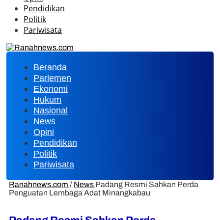
Pendidikan
Politik
Pariwisata
Beranda
Parlemen
Ekonomi
Hukum
Nasional
News
Opini
Pendidikan
Politik
Pariwisata
Ranahnews.com
/
News
Padang Resmi Sahkan Perda
Penguatan Lembaga Adat Minangkabau