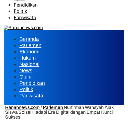
Pendidikan
Politik
Pariwisata
Beranda
Parlemen
Ekonomi
Hukum
Nasional
News
Opini
Pendidikan
Politik
Pariwisata
Ranahnews.com
/
Parlemen
Nurfirman Wansyah Ajak
Siswa Solsel Hadapi Era Digital dengan Empat Kunci
Sukses