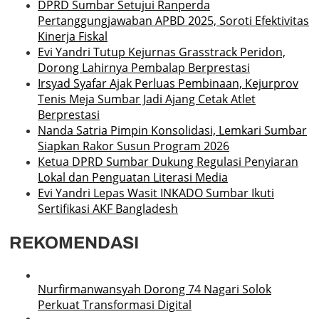
DPRD Sumbar Setujui Ranperda
Pertanggungjawaban APBD 2025, Soroti Efektivitas
Kinerja Fiskal
Evi Yandri Tutup Kejurnas Grasstrack Peridon,
Dorong Lahirnya Pembalap Berprestasi
Irsyad Syafar Ajak Perluas Pembinaan, Kejurprov
Tenis Meja Sumbar Jadi Ajang Cetak Atlet
Berprestasi
Nanda Satria Pimpin Konsolidasi, Lemkari Sumbar
Siapkan Rakor Susun Program 2026
Ketua DPRD Sumbar Dukung Regulasi Penyiaran
Lokal dan Penguatan Literasi Media
Evi Yandri Lepas Wasit INKADO Sumbar Ikuti
Sertifikasi AKF Bangladesh
REKOMENDASI
Nurfirmanwansyah Dorong 74 Nagari Solok
Perkuat Transformasi Digital