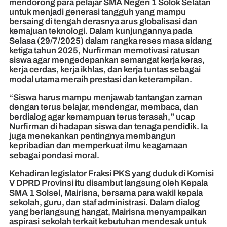
mendorong para pelajar SMA Negeri 1 Solok Selatan
untuk menjadi generasi tangguh yang mampu
bersaing di tengah derasnya arus globalisasi dan
kemajuan teknologi. Dalam kunjungannya pada
Selasa (29/7/2025) dalam rangka reses masa sidang
ketiga tahun 2025, Nurfirman memotivasi ratusan
siswa agar mengedepankan semangat kerja keras,
kerja cerdas, kerja ikhlas, dan kerja tuntas sebagai
modal utama meraih prestasi dan keterampilan.
“Siswa harus mampu menjawab tantangan zaman
dengan terus belajar, mendengar, membaca, dan
berdialog agar kemampuan terus terasah,” ucap
Nurfirman di hadapan siswa dan tenaga pendidik. Ia
juga menekankan pentingnya membangun
kepribadian dan memperkuat ilmu keagamaan
sebagai pondasi moral.
Kehadiran legislator Fraksi PKS yang duduk di Komisi
V DPRD Provinsi itu disambut langsung oleh Kepala
SMA 1 Solsel, Mairisna, bersama para wakil kepala
sekolah, guru, dan staf administrasi. Dalam dialog
yang berlangsung hangat, Mairisna menyampaikan
aspirasi sekolah terkait kebutuhan mendesak untuk