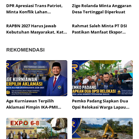
DPR Apresiasi Trans Patriot,
Zigo Rolanda Minta Anggaran
Minta Konflik Lahan
Desa Tertinggal Diperkuat
Dituntaskan
RAPBN 2027 Harus Jawab
Rahmat Saleh Minta PT DSI
Kebutuhan Masyarakat, Kata
Pastikan Manfaat Ekspor
Zigo
untuk Rakyat
REKOMENDASI
Age Kurniawan Terpilih
Pemko Padang Siapkan Dua
Aklamasi Pimpin IKA-PMII
Opsi Relokasi Warga Lapau
Dharmasraya
Munggu