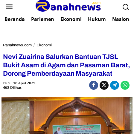
L
e
w
Beranda
Parlemen
Ekonomi
Hukum
Nasional
a
t
i
k
e
Ranahnews.com
/
Ekonomi
N
k
e
Nevi Zuairina Salurkan Bantuan TJSL
o
v
n
i
Bukit Asam di Agam dan Pasaman Barat,
t
Z
Dorong Pemberdayaan Masyarakat
e
u
n
a
PRN
16 April 2025
468 Dilihat
i
r
i
n
a
S
a
l