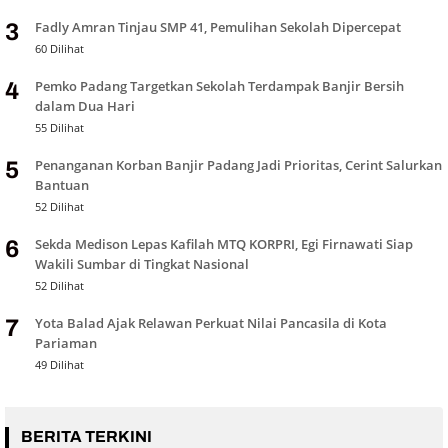
Fadly Amran Tinjau SMP 41, Pemulihan Sekolah Dipercepat
3
60 Dilihat
Pemko Padang Targetkan Sekolah Terdampak Banjir Bersih
4
dalam Dua Hari
55 Dilihat
Penanganan Korban Banjir Padang Jadi Prioritas, Cerint Salurkan
5
Bantuan
52 Dilihat
Sekda Medison Lepas Kafilah MTQ KORPRI, Egi Firnawati Siap
6
Wakili Sumbar di Tingkat Nasional
52 Dilihat
Yota Balad Ajak Relawan Perkuat Nilai Pancasila di Kota
7
Pariaman
49 Dilihat
BERITA TERKINI