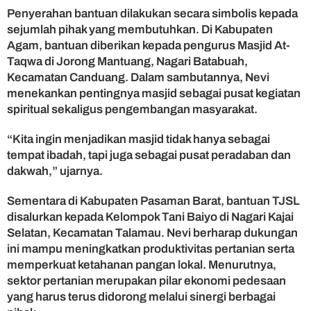
a
Penyerahan bantuan dilakukan secara simbolis kepada
m
sejumlah pihak yang membutuhkan. Di Kabupaten
d
Agam, bantuan diberikan kepada pengurus Masjid At-
i
Taqwa di Jorong Mantuang, Nagari Batabuah,
A
Kecamatan Canduang. Dalam sambutannya, Nevi
g
menekankan pentingnya masjid sebagai pusat kegiatan
a
spiritual sekaligus pengembangan masyarakat.
m
d
a
“Kita ingin menjadikan masjid tidak hanya sebagai
n
tempat ibadah, tapi juga sebagai pusat peradaban dan
P
dakwah,” ujarnya.
a
s
Sementara di Kabupaten Pasaman Barat, bantuan TJSL
a
disalurkan kepada Kelompok Tani Baiyo di Nagari Kajai
m
Selatan, Kecamatan Talamau. Nevi berharap dukungan
a
n
ini mampu meningkatkan produktivitas pertanian serta
B
memperkuat ketahanan pangan lokal. Menurutnya,
a
sektor pertanian merupakan pilar ekonomi pedesaan
r
yang harus terus didorong melalui sinergi berbagai
a