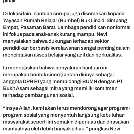
pihak.
t
,
Di lokasi lain, bantuan serupa juga diserahkan kepada
D
Yayasan Rumah Belajar (Rumbel) Buk Lina di Simpang
o
r
Empat, Pasaman Barat. Lembaga pendidikan nonformal
o
ini fokus pada anak-anak kurang mampu. Nevi
n
menyatakan bahwa dukungan terhadap sektor
g
pendidikan berbasis kerelawanan sangat penting dalam
P
menciptakan akses belajar yang adil dan berkualitas.
e
m
Ia menegaskan bahwa penyaluran bantuan ini
b
merupakan bentuk sinergi antara dirinya sebagai
e
r
anggota DPR RI yang membidangi BUMN dengan PT
d
Bukit Asam sebagai mitra yang memiliki komitmen
a
terhadap pembangunan sosial.
y
a
“Insya Allah, kami akan terus mendorong agar program-
a
program sosial yang menyentuh langsung kebutuhan
n
masyarakat seperti ini semakin diperluas dan dirasakan
M
a
manfaatnya oleh lebih banyak pihak,” pungkas Nevi
s