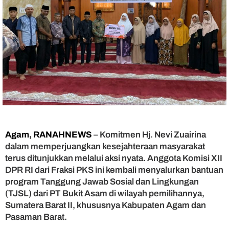
u
r
k
a
n
B
a
n
t
u
a
n
T
Agam, RANAHNEWS
– Komitmen Hj. Nevi Zuairina
J
S
dalam memperjuangkan kesejahteraan masyarakat
L
terus ditunjukkan melalui aksi nyata. Anggota Komisi XII
B
DPR RI dari Fraksi PKS ini kembali menyalurkan bantuan
u
program Tanggung Jawab Sosial dan Lingkungan
k
(TJSL) dari PT Bukit Asam di wilayah pemilihannya,
i
Sumatera Barat II, khususnya Kabupaten Agam dan
t
Pasaman Barat.
A
s