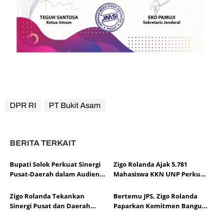
DPR RI
PT Bukit Asam
BERITA TERKAIT
Bupati Solok Perkuat Sinergi
Zigo Rolanda Ajak 5.781
Pusat-Daerah dalam Audiensi
Mahasiswa KKN UNP Perkuat
APKASI Bersama Pimpinan
Pembangunan, Ketahanan
DPR RI
Pangan, dan Mitigasi Bencana
Zigo Rolanda Tekankan
Bertemu JPS, Zigo Rolanda
Sumbar
Sinergi Pusat dan Daerah
Paparkan Komitmen Bangun
Demi Kesejahteraan
Sumatera Barat