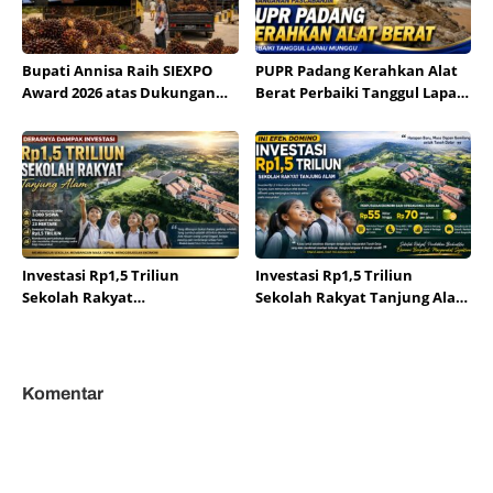
Bupati Annisa Raih SIEXPO
PUPR Padang Kerahkan Alat
Award 2026 atas Dukungan
Berat Perbaiki Tanggul Lapau
Petani Sawit
Munggu
Investasi Rp1,5 Triliun
Investasi Rp1,5 Triliun
Sekolah Rakyat
Sekolah Rakyat Tanjung Alam
Diproyeksikan Gerakkan
Picu Efek Domino Ekonomi
Ekonomi Tanjung Alam
Komentar