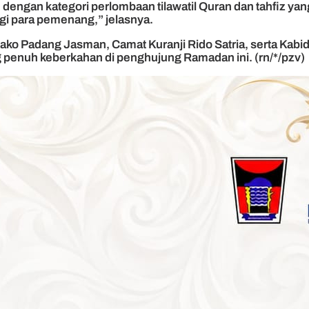
, dengan kategori perlombaan tilawatil Quran dan tahfiz y
gi para pemenang,” jelasnya.
tdako Padang Jasman, Camat Kuranji Rido Satria, serta Ka
penuh keberkahan di penghujung Ramadan ini. (rn/*/pzv)