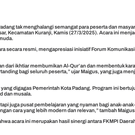
adang tak menghalangi semangat para peserta dan masyar
ar, Kecamatan Kuranji, Kamis (27/3/2025). Acara ini menjadi
 muda.
ra secara resmi, mengapresiasi inisiatif Forum Komunikas
ian dari ikhtiar membumikan Al-Qur’an dan membentuk kar
ertanding bagi seluruh peserta,” ujar Maigus, yang juga me
 yang digagas Pemerintah Kota Padang. Program ini bertu
id dan musala.
tetapi juga pusat pembelajaran yang nyaman bagi anak-anak 
engan cara yang lebih modern dan relevan,” tambah Maigus
wa acara ini merupakan hasil sinergi antara FKMPI Daera