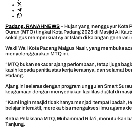
Padang, RANAHNEWS
– Hujan yang mengguyur Kota P
Quran (MTQ) tingkat Kota Padang 2025 di Masjid Al Kauts
sekaligus memperkuat syiar Islam di kalangan generasi
Wakil Wali Kota Padang Maigus Nasir, yang membuka aca
menyelenggarakan MTQ ini.
“MTQ bukan sekadar ajang perlombaan, tetapi juga bag
kasih kepada panitia atas kerja kerasnya, dan selamat b
Padang.
Ajang ini selaras dengan program unggulan Smart Surau
keagamaan dengan menyediakan fasilitas digital di masj
“Kami ingin masjid tidak hanya menjadi tempat ibadah, 
belajar interaktif, mereka bisa mengakses ilmu agama d
Ketua Pelaksana MTQ, Muhammad Rifa’i, menuturkan bah
Tanjung.