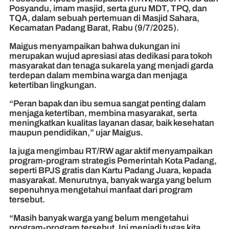
Posyandu, imam masjid, serta guru MDT, TPQ, dan
TQA, dalam sebuah pertemuan di Masjid Sahara,
Kecamatan Padang Barat, Rabu (9/7/2025).
Maigus menyampaikan bahwa dukungan ini
merupakan wujud apresiasi atas dedikasi para tokoh
masyarakat dan tenaga sukarela yang menjadi garda
terdepan dalam membina warga dan menjaga
ketertiban lingkungan.
“Peran bapak dan ibu semua sangat penting dalam
menjaga ketertiban, membina masyarakat, serta
meningkatkan kualitas layanan dasar, baik kesehatan
maupun pendidikan,” ujar Maigus.
Ia juga mengimbau RT/RW agar aktif menyampaikan
program-program strategis Pemerintah Kota Padang,
seperti BPJS gratis dan Kartu Padang Juara, kepada
masyarakat. Menurutnya, banyak warga yang belum
sepenuhnya mengetahui manfaat dari program
tersebut.
“Masih banyak warga yang belum mengetahui
program-program tersebut. Ini menjadi tugas kita