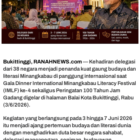
s
i
a
s
i
I
M
L
F
d
Bukittinggi, RANAHNEWS.com
— Kehadiran delegasi
a
dari 38 negara menjadi penanda kuat gaung budaya dan
n
literasi Minangkabau di panggung internasional saat
P
e
Gala Dinner International Minangkabau Literacy Festival
r
(IMLF) ke-4 sekaligus Peringatan 100 Tahun Jam
i
Gadang digelar di halaman Balai Kota Bukittinggi, Rabu
n
(3/6/2026).
g
a
Kegiatan yang berlangsung pada 3 hingga 7 Juni 2026
t
itu menjadi ajang pertemuan budaya dan literasi dunia
a
dengan menghadirkan duta besar negara sahabat,
n
1
delegasi mancanegara, seniman, budayawan,