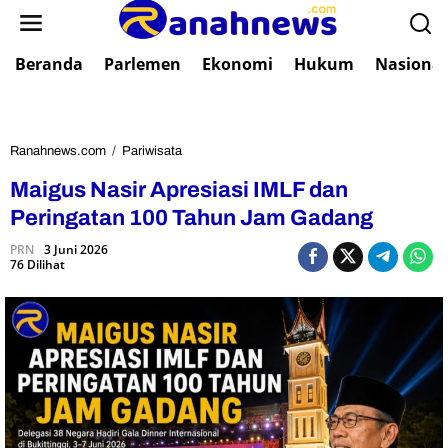
L
e
w
Beranda
Parlemen
Ekonomi
Hukum
Nasional
a
t
i
k
e
Ranahnews.com
/
Pariwisata
M
k
a
Maigus Nasir Apresiasi IMLF dan
o
i
n
g
Peringatan 100 Tahun Jam Gadang
t
u
e
PRN
3 Juni 2026
s
76 Dilihat
n
N
a
s
i
r
A
p
r
e