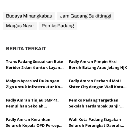
Budaya Minangkabau
Jam Gadang Bukittinggi
Maigus Nasir
Pemko Padang
BERITA TERKAIT
Trans Padang Sesuaikan Rute
Fadly Amran Pimpin Aksi
Koridor 2 dan 4 untuk Layani
Bersih Batang Arau Jelang HJK
Open Ship HJK Padang
Maigus Apresiasi Dukungan
Fadly Amran Perbarui MoU
Zigo untuk Infrastruktur Kota
Sister City dengan Wali Kota
Padang
Hildesheim
Fadly Amran Tinjau SMP 41,
Pemko Padang Targetkan
Pemulihan Sekolah
Sekolah Terdampak Banjir
Dipercepat
Bersih dalam Dua Hari
Fadly Amran Kerahkan
Wali Kota Padang Siagakan
Seluruh Kepala OPD Percepat
Seluruh Perangkat Daerah
Evakuasi Korban Banjir di
Tangani Banjir di Lima