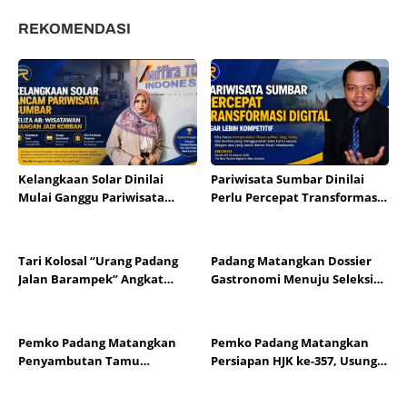
Padang
Kecamatan
REKOMENDASI
Kelangkaan Solar Dinilai
Pariwisata Sumbar Dinilai
Mulai Ganggu Pariwisata
Perlu Percepat Transformasi
Sumbar, Pelaku Usaha Minta
Digital agar Lebih Kompetitif
Distribusi Segera Normal
Tari Kolosal “Urang Padang
Padang Matangkan Dossier
Jalan Barampek” Angkat
Gastronomi Menuju Seleksi
Harmoni Multietnis pada HJK
UNESCO 2026
Padang Ke-357
Pemko Padang Matangkan
Pemko Padang Matangkan
Penyambutan Tamu
Persiapan HJK ke-357, Usung
Mancanegara Sambut HJK Ke-
Promosi Wisata dan
357
Gastronomi