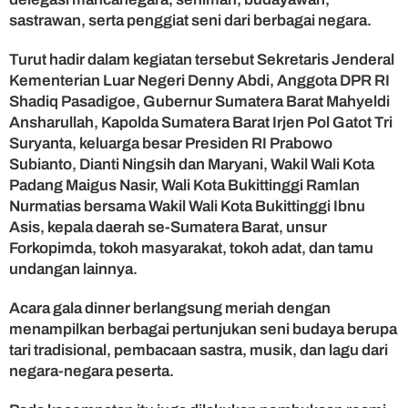
0
sastrawan, serta penggiat seni dari berbagai negara.
0
T
Turut hadir dalam kegiatan tersebut Sekretaris Jenderal
a
Kementerian Luar Negeri Denny Abdi, Anggota DPR RI
h
Shadiq Pasadigoe, Gubernur Sumatera Barat Mahyeldi
u
Ansharullah, Kapolda Sumatera Barat Irjen Pol Gatot Tri
n
J
Suryanta, keluarga besar Presiden RI Prabowo
a
Subianto, Dianti Ningsih dan Maryani, Wakil Wali Kota
m
Padang Maigus Nasir, Wali Kota Bukittinggi Ramlan
G
Nurmatias bersama Wakil Wali Kota Bukittinggi Ibnu
a
Asis, kepala daerah se-Sumatera Barat, unsur
d
Forkopimda, tokoh masyarakat, tokoh adat, dan tamu
a
undangan lainnya.
n
g
Acara gala dinner berlangsung meriah dengan
menampilkan berbagai pertunjukan seni budaya berupa
tari tradisional, pembacaan sastra, musik, dan lagu dari
negara-negara peserta.