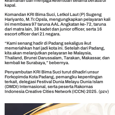
keamanan dan menjaga ketertiban selama berada di
kapal.
Komandan KRI Bima Suci, Letkol Laut (P) Sugeng
Hariyanto, M.Tr.Opsla, mengungkapkan pelayaran kali
ini membawa 97 taruna AAL Angkatan ke-72, taruna
dari matra lain, 38 kadet dan junior officer, serta 16
escort officer dari 21 negara.
“Kami senang hadir di Padang sekaligus ikut
memeriahkan hari jadi kota ini. Setelah dari Padang,
kita akan melanjutkan pelayaran ke Malaysia,
Thailand, Brunei Darussalam, Tarakan, Makassar, dan
kembali ke Surabaya,” bebernya.
Penyambutan KRI Bima Suci turut dihadiri unsur
Forkopimda Kota Padang, pemangku kepentingan
terkait, delegasi Festival Dunia Melayu Dunia Islam
(DMDI) Internasional, serta peserta Rakornas
Indonesia Creative Cities Network (ICCN) 2025. (pzv)