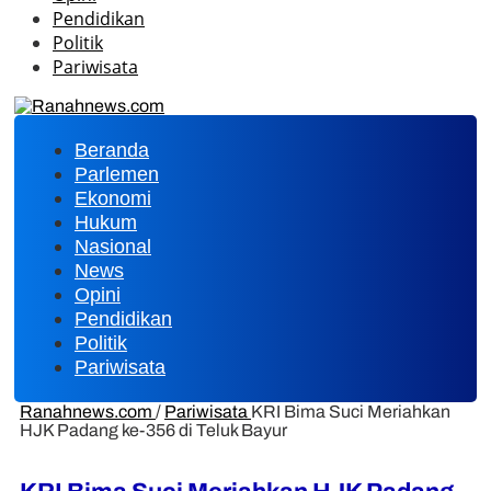
Pendidikan
Politik
Pariwisata
Beranda
Parlemen
Ekonomi
Hukum
Nasional
News
Opini
Pendidikan
Politik
Pariwisata
Ranahnews.com
/
Pariwisata
KRI Bima Suci Meriahkan
HJK Padang ke-356 di Teluk Bayur