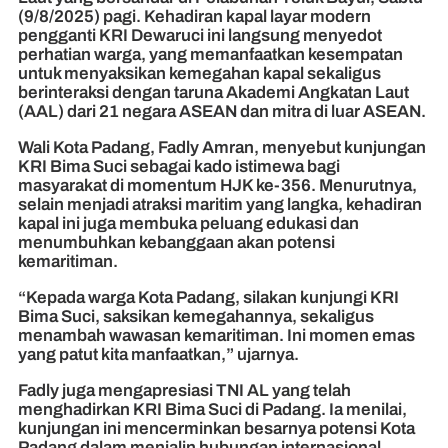
(9/8/2025) pagi. Kehadiran kapal layar modern
pengganti KRI Dewaruci ini langsung menyedot
perhatian warga, yang memanfaatkan kesempatan
untuk menyaksikan kemegahan kapal sekaligus
berinteraksi dengan taruna Akademi Angkatan Laut
(AAL) dari 21 negara ASEAN dan mitra di luar ASEAN.
Wali Kota Padang, Fadly Amran, menyebut kunjungan
KRI Bima Suci sebagai kado istimewa bagi
masyarakat di momentum HJK ke-356. Menurutnya,
selain menjadi atraksi maritim yang langka, kehadiran
kapal ini juga membuka peluang edukasi dan
menumbuhkan kebanggaan akan potensi
kemaritiman.
“Kepada warga Kota Padang, silakan kunjungi KRI
Bima Suci, saksikan kemegahannya, sekaligus
menambah wawasan kemaritiman. Ini momen emas
yang patut kita manfaatkan,” ujarnya.
Fadly juga mengapresiasi TNI AL yang telah
menghadirkan KRI Bima Suci di Padang. Ia menilai,
kunjungan ini mencerminkan besarnya potensi Kota
Padang dalam menjalin hubungan internasional,