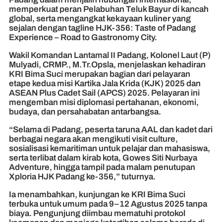
memperkuat peran Pelabuhan Teluk Bayur di kancah
global, serta mengangkat kekayaan kuliner yang
sejalan dengan tagline HJK-356: Taste of Padang
Experience – Road to Gastronomy City.
Wakil Komandan Lantamal II Padang, Kolonel Laut (P)
Mulyadi, CRMP., M.Tr.Opsla, menjelaskan kehadiran
KRI Bima Suci merupakan bagian dari pelayaran
etape kedua misi Kartika Jala Krida (KJK) 2025 dan
ASEAN Plus Cadet Sail (APCS) 2025. Pelayaran ini
mengemban misi diplomasi pertahanan, ekonomi,
budaya, dan persahabatan antarbangsa.
“Selama di Padang, peserta taruna AAL dan kadet dari
berbagai negara akan mengikuti visit culture,
sosialisasi kemaritiman untuk pelajar dan mahasiswa,
serta terlibat dalam kirab kota, Gowes Siti Nurbaya
Adventure, hingga tampil pada malam penutupan
Xploria HJK Padang ke-356,” tuturnya.
Ia menambahkan, kunjungan ke KRI Bima Suci
terbuka untuk umum pada 9–12 Agustus 2025 tanpa
biaya. Pengunjung diimbau mematuhi protokol