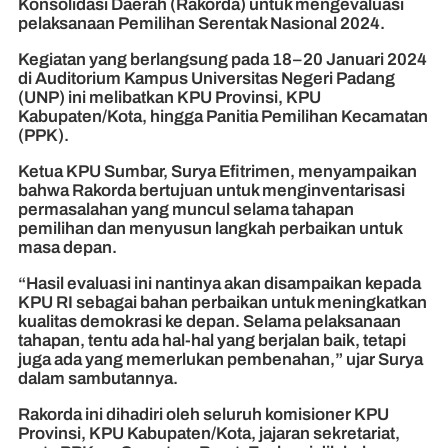
Konsolidasi Daerah (Rakorda) untuk mengevaluasi
pelaksanaan Pemilihan Serentak Nasional 2024.
Kegiatan yang berlangsung pada 18–20 Januari 2024
di Auditorium Kampus Universitas Negeri Padang
(UNP) ini melibatkan KPU Provinsi, KPU
Kabupaten/Kota, hingga Panitia Pemilihan Kecamatan
(PPK).
Ketua KPU Sumbar, Surya Efitrimen, menyampaikan
bahwa Rakorda bertujuan untuk menginventarisasi
permasalahan yang muncul selama tahapan
pemilihan dan menyusun langkah perbaikan untuk
masa depan.
“Hasil evaluasi ini nantinya akan disampaikan kepada
KPU RI sebagai bahan perbaikan untuk meningkatkan
kualitas demokrasi ke depan. Selama pelaksanaan
tahapan, tentu ada hal-hal yang berjalan baik, tetapi
juga ada yang memerlukan pembenahan,” ujar Surya
dalam sambutannya.
Rakorda ini dihadiri oleh seluruh komisioner KPU
Provinsi, KPU Kabupaten/Kota, jajaran sekretariat,