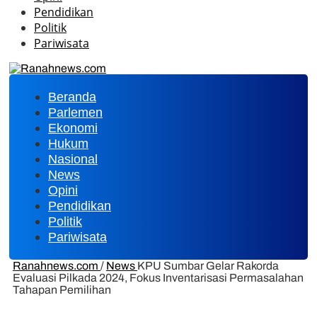
Pendidikan
Politik
Pariwisata
Beranda
Parlemen
Ekonomi
Hukum
Nasional
News
Opini
Pendidikan
Politik
Pariwisata
Ranahnews.com
/
News
KPU Sumbar Gelar Rakorda
Evaluasi Pilkada 2024, Fokus Inventarisasi Permasalahan
Tahapan Pemilihan