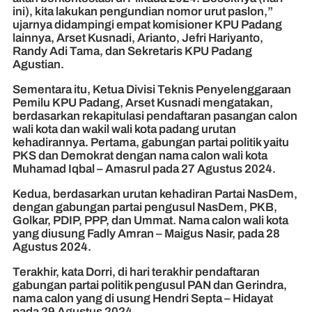
ini), kita lakukan pengundian nomor urut paslon,”
ujarnya didampingi empat komisioner KPU Padang
lainnya, Arset Kusnadi, Arianto, Jefri Hariyanto,
Randy Adi Tama, dan Sekretaris KPU Padang
Agustian.
Sementara itu, Ketua Divisi Teknis Penyelenggaraan
Pemilu KPU Padang, Arset Kusnadi mengatakan,
berdasarkan rekapitulasi pendaftaran pasangan calon
wali kota dan wakil wali kota padang urutan
kehadirannya. Pertama, gabungan partai politik yaitu
PKS dan Demokrat dengan nama calon wali kota
Muhamad Iqbal – Amasrul pada 27 Agustus 2024.
Kedua, berdasarkan urutan kehadiran Partai NasDem,
dengan gabungan partai pengusul NasDem, PKB,
Golkar, PDIP, PPP, dan Ummat. Nama calon wali kota
yang diusung Fadly Amran – Maigus Nasir, pada 28
Agustus 2024.
Terakhir, kata Dorri, di hari terakhir pendaftaran
gabungan partai politik pengusul PAN dan Gerindra,
nama calon yang di usung Hendri Septa – Hidayat
pada 29 Agustus 2024.