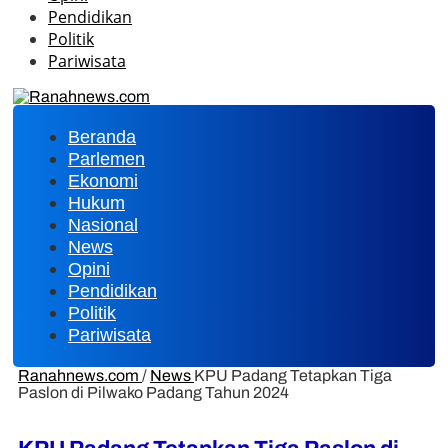
Pendidikan
Politik
Pariwisata
Beranda
Parlemen
Ekonomi
Hukum
Nasional
News
Opini
Pendidikan
Politik
Pariwisata
Ranahnews.com
/
News
KPU Padang Tetapkan Tiga
Paslon di Pilwako Padang Tahun 2024