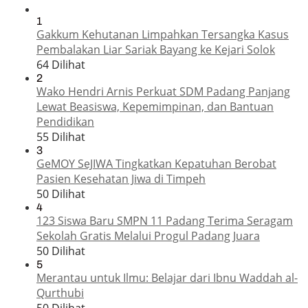
1
Gakkum Kehutanan Limpahkan Tersangka Kasus
Pembalakan Liar Sariak Bayang ke Kejari Solok
64 Dilihat
2
Wako Hendri Arnis Perkuat SDM Padang Panjang
Lewat Beasiswa, Kepemimpinan, dan Bantuan
Pendidikan
55 Dilihat
3
GeMOY SeJIWA Tingkatkan Kepatuhan Berobat
Pasien Kesehatan Jiwa di Timpeh
50 Dilihat
4
123 Siswa Baru SMPN 11 Padang Terima Seragam
Sekolah Gratis Melalui Progul Padang Juara
50 Dilihat
5
Merantau untuk Ilmu: Belajar dari Ibnu Waddah al-
Qurthubi
50 Dilihat