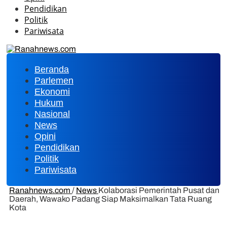
Pendidikan
Politik
Pariwisata
Beranda
Parlemen
Ekonomi
Hukum
Nasional
News
Opini
Pendidikan
Politik
Pariwisata
Ranahnews.com
/
News
Kolaborasi Pemerintah Pusat dan
Daerah, Wawako Padang Siap Maksimalkan Tata Ruang
Kota