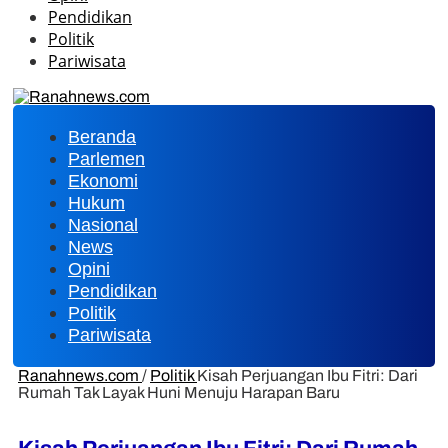
Pendidikan
Politik
Pariwisata
Beranda
Parlemen
Ekonomi
Hukum
Nasional
News
Opini
Pendidikan
Politik
Pariwisata
Ranahnews.com
/
Politik
Kisah Perjuangan Ibu Fitri: Dari
Rumah Tak Layak Huni Menuju Harapan Baru