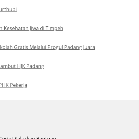
urthubi
 Kesehatan Jiwa di Timpeh
olah Gratis Melalui Progul Padang Juara
Sambut HJK Padang
PHK Pekerja
 Cerint Salurkan Bantuan