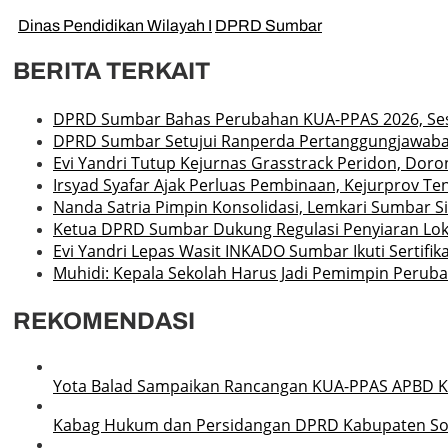
Dinas Pendidikan Wilayah I
DPRD Sumbar
BERITA TERKAIT
DPRD Sumbar Bahas Perubahan KUA-PPAS 2026, Ses
DPRD Sumbar Setujui Ranperda Pertanggungjawaban A
Evi Yandri Tutup Kejurnas Grasstrack Peridon, Dor
Irsyad Syafar Ajak Perluas Pembinaan, Kejurprov Ten
Nanda Satria Pimpin Konsolidasi, Lemkari Sumbar 
Ketua DPRD Sumbar Dukung Regulasi Penyiaran Loka
Evi Yandri Lepas Wasit INKADO Sumbar Ikuti Sertifik
Muhidi: Kepala Sekolah Harus Jadi Pemimpin Perub
REKOMENDASI
Yota Balad Sampaikan Rancangan KUA-PPAS APBD K
Kabag Hukum dan Persidangan DPRD Kabupaten Solo