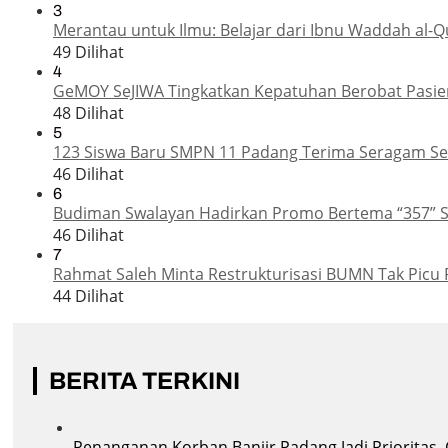
3
Merantau untuk Ilmu: Belajar dari Ibnu Waddah al-Q
49 Dilihat
4
GeMOY SeJIWA Tingkatkan Kepatuhan Berobat Pasien
48 Dilihat
5
123 Siswa Baru SMPN 11 Padang Terima Seragam Sek
46 Dilihat
6
Budiman Swalayan Hadirkan Promo Bertema “357” 
46 Dilihat
7
Rahmat Saleh Minta Restrukturisasi BUMN Tak Picu 
44 Dilihat
BERITA TERKINI
Penanganan Korban Banjir Padang Jadi Prioritas,