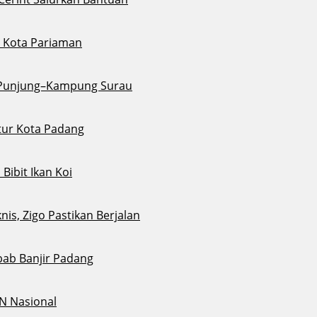
di Kota Pariaman
u Punjung–Kampung Surau
tur Kota Padang
ibit Ikan Koi
s, Zigo Pastikan Berjalan
bab Banjir Padang
N Nasional