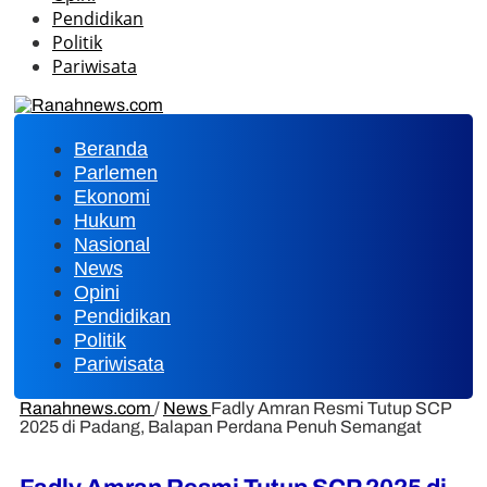
Pendidikan
Politik
Pariwisata
Beranda
Parlemen
Ekonomi
Hukum
Nasional
News
Opini
Pendidikan
Politik
Pariwisata
Ranahnews.com
/
News
Fadly Amran Resmi Tutup SCP
2025 di Padang, Balapan Perdana Penuh Semangat