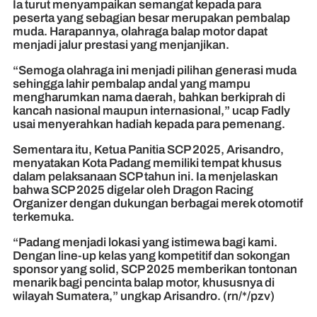
Ia turut menyampaikan semangat kepada para
peserta yang sebagian besar merupakan pembalap
muda. Harapannya, olahraga balap motor dapat
menjadi jalur prestasi yang menjanjikan.
“Semoga olahraga ini menjadi pilihan generasi muda
sehingga lahir pembalap andal yang mampu
mengharumkan nama daerah, bahkan berkiprah di
kancah nasional maupun internasional,” ucap Fadly
usai menyerahkan hadiah kepada para pemenang.
Sementara itu, Ketua Panitia SCP 2025, Arisandro,
menyatakan Kota Padang memiliki tempat khusus
dalam pelaksanaan SCP tahun ini. Ia menjelaskan
bahwa SCP 2025 digelar oleh Dragon Racing
Organizer dengan dukungan berbagai merek otomotif
terkemuka.
“Padang menjadi lokasi yang istimewa bagi kami.
Dengan line-up kelas yang kompetitif dan sokongan
sponsor yang solid, SCP 2025 memberikan tontonan
menarik bagi pencinta balap motor, khususnya di
wilayah Sumatera,” ungkap Arisandro. (rn/*/pzv)