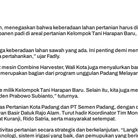
an, menegaskan bahwa keberadaan lahan pertanian harus 
anen padi di areal pertanian Kelompok Tani Harapan Baru, 
ga keberadaan lahan sawah yang ada. Ini penting demi m
 pertahankan,” ujar Fadly.
 mesin Combine Harvester, Wali Kota juga menyalurkan ba
ni merupakan bagian dari program unggulan Padang Melayani
ktare milik Kelompok Tani Harapan Baru. Selain itu, kita ju
den Prabowo Subianto,” tuturnya.
Dinas Pertanian Kota Padang dan PT Semen Padang, dengan 
n Basir Datuk Rajo Alam. Turut hadir Koordinator Tim Moni
t Kuranji, Rido Satria, serta masyarakat setempat.
itas pertanian secara strategis dan berkelanjutan. “Langk
nologi, sistem irigasi yang baik, dan pemupukan yang beri