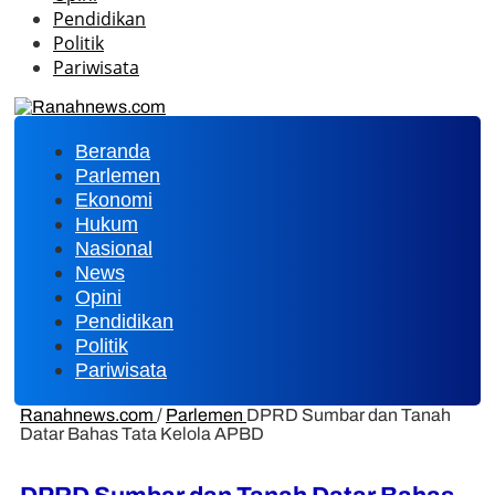
Pendidikan
Politik
Pariwisata
Beranda
Parlemen
Ekonomi
Hukum
Nasional
News
Opini
Pendidikan
Politik
Pariwisata
Ranahnews.com
/
Parlemen
DPRD Sumbar dan Tanah
Datar Bahas Tata Kelola APBD