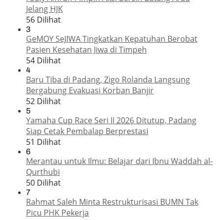
Jelang HJK
56 Dilihat
3
GeMOY SeJIWA Tingkatkan Kepatuhan Berobat
Pasien Kesehatan Jiwa di Timpeh
54 Dilihat
4
Baru Tiba di Padang, Zigo Rolanda Langsung
Bergabung Evakuasi Korban Banjir
52 Dilihat
5
Yamaha Cup Race Seri II 2026 Ditutup, Padang
Siap Cetak Pembalap Berprestasi
51 Dilihat
6
Merantau untuk Ilmu: Belajar dari Ibnu Waddah al-
Qurthubi
50 Dilihat
7
Rahmat Saleh Minta Restrukturisasi BUMN Tak
Picu PHK Pekerja