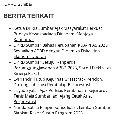
DPRD Sumbar
BERITA TERKAIT
Ketua DPRD Sumbar Ajak Masyarakat Perkuat
Budaya Kewaspadaan Dini demi Menjaga
Kantibmas
DPRD Sumbar Bahas Perubahan KUA-PPAS 2026,
Sesuaikan APBD dengan Dinamika Fiskal dan
Ekonomi Daerah
DPRD Sumbar Setujui Ranperda
Pertanggungjawaban APBD 2025, Soroti Efektivitas
Kinerja Fiskal
Evi Yandri Tutup Kejurnas Grasstrack Peridon,
Dorong Lahirnya Pembalap Berprestasi
Irsyad Syafar Ajak Perluas Pembinaan, Kejurprov
Tenis Meja Sumbar Jadi Ajang Cetak Atlet
Berprestasi
Nanda Satria Pimpin Konsolidasi, Lemkari Sumbar
Siapkan Rakor Susun Program 2026