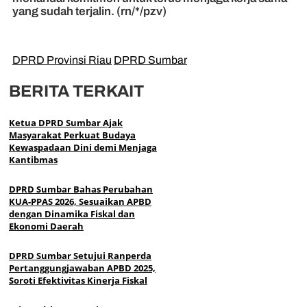
yang sudah terjalin. (rn/*/pzv)
DPRD Provinsi Riau
DPRD Sumbar
BERITA TERKAIT
Ketua DPRD Sumbar Ajak
Masyarakat Perkuat Budaya
Kewaspadaan Dini demi Menjaga
Kantibmas
DPRD Sumbar Bahas Perubahan
KUA-PPAS 2026, Sesuaikan APBD
dengan Dinamika Fiskal dan
Ekonomi Daerah
DPRD Sumbar Setujui Ranperda
Pertanggungjawaban APBD 2025,
Soroti Efektivitas Kinerja Fiskal