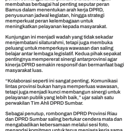
membahas berbagai hal penting seputar peran
Bamus dalam menentukan arah kerja DPRD,
penyusunan jadwal kegiatan, hingga strategi
memperkuat peran kelembagaan untuk
meningkatkan pelayanan kepada masyarakat.
Kunjungan ini menjadi wadah yang tidak sekadar
menjembatani silaturahmi, tetapi juga membuka
peluang untuk memperkaya wawasan dan saling
belajar antar lembaga legislatif. Kedua pihak sepakat
pentingnya mempererat sinergi antarprovinsi agar
kinerja DPRD semakin responsif dan bermanfaat bagi
masyarakat luas.
“Kolaborasi seperti ini sangat penting. Komunikasi
lintas provinsi bukan hanya memperluas wawasan,
tetapi juga menjadi kunci membangun sinergi untuk
pelayanan publik yang lebih baik,” ujar salah satu
perwakilan Tim Ahli DPRD Sumbar.
Sebagai penutup, rombongan DPRD Provinsi Riau
dan DPRD Sumbar saling bertukar cendera mata dan
mengabadikan kebersamaan melalui sesi foto,
menandai komitmen untuk terus menjaga kerja sama