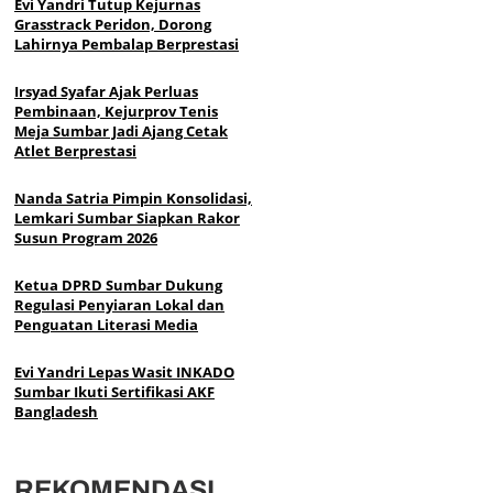
Evi Yandri Tutup Kejurnas
Grasstrack Peridon, Dorong
Lahirnya Pembalap Berprestasi
Irsyad Syafar Ajak Perluas
Pembinaan, Kejurprov Tenis
Meja Sumbar Jadi Ajang Cetak
Atlet Berprestasi
Nanda Satria Pimpin Konsolidasi,
Lemkari Sumbar Siapkan Rakor
Susun Program 2026
Ketua DPRD Sumbar Dukung
Regulasi Penyiaran Lokal dan
Penguatan Literasi Media
Evi Yandri Lepas Wasit INKADO
Sumbar Ikuti Sertifikasi AKF
Bangladesh
REKOMENDASI