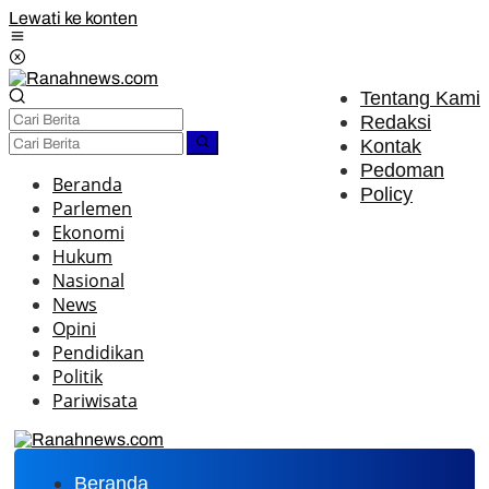
Lewati ke konten
Tentang Kami
Redaksi
Kontak
Pedoman
Beranda
Policy
Parlemen
Ekonomi
Hukum
Nasional
News
Opini
Pendidikan
Politik
Pariwisata
Beranda