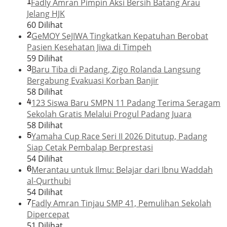
1
Fadly Amran Pimpin Aksi Bersih Batang Arau
Jelang HJK
60 Dilihat
2
GeMOY SeJIWA Tingkatkan Kepatuhan Berobat
Pasien Kesehatan Jiwa di Timpeh
59 Dilihat
3
Baru Tiba di Padang, Zigo Rolanda Langsung
Bergabung Evakuasi Korban Banjir
58 Dilihat
4
123 Siswa Baru SMPN 11 Padang Terima Seragam
Sekolah Gratis Melalui Progul Padang Juara
58 Dilihat
5
Yamaha Cup Race Seri II 2026 Ditutup, Padang
Siap Cetak Pembalap Berprestasi
54 Dilihat
6
Merantau untuk Ilmu: Belajar dari Ibnu Waddah
al-Qurthubi
54 Dilihat
7
Fadly Amran Tinjau SMP 41, Pemulihan Sekolah
Dipercepat
51 Dilihat